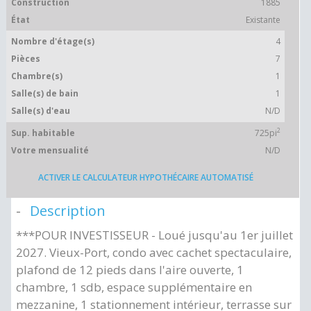
Construction
1885
État
Existante
Nombre d'étage(s)
4
Pièces
7
Chambre(s)
1
Salle(s) de bain
1
Salle(s) d'eau
N/D
2
Sup. habitable
725pi
Votre mensualité
N/D
ACTIVER LE CALCULATEUR HYPOTHÉCAIRE AUTOMATISÉ
Description
***POUR INVESTISSEUR - Loué jusqu'au 1er juillet
2027. Vieux-Port, condo avec cachet spectaculaire,
plafond de 12 pieds dans l'aire ouverte, 1
chambre, 1 sdb, espace supplémentaire en
mezzanine, 1 stationnement intérieur, terrasse sur