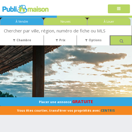
À Vendre
Neuves
À Louer
Chambre
Prix
Options
GRATUITE
Placer une annonce
Vous êtes courtier, transférer vos propriétés avec
CENTRIS