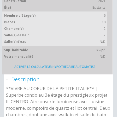
Construction
2021
État
Existante
Nombre d'étage(s)
6
Pièces
10
Chambre(s)
2
Salle(s) de bain
2
Salle(s) d'eau
N/D
2
Sup. habitable
882pi
Votre mensualité
N/D
ACTIVER LE CALCULATEUR HYPOTHÉCAIRE AUTOMATISÉ
Description
**VIVRE AU COEUR DE LA PETITE-ITALIE** |
Superbe condo au 3e étage du prestigieux projet
IL CENTRO. Aire ouverte lumineuse avec cuisine
moderne, comptoirs de quartz et îlot central. Deux
chambres, dont une avec walk-in et salle de bain