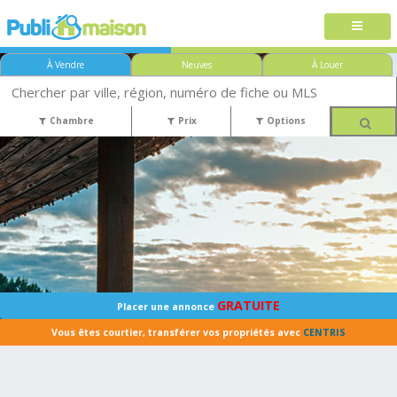
À Vendre
Neuves
À Louer
Chambre
Prix
Options
GRATUITE
Placer une annonce
Vous êtes courtier, transférer vos propriétés avec
CENTRIS