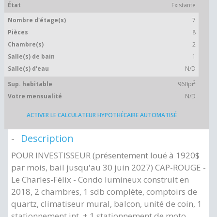
État
Existante
Nombre d'étage(s)
7
Pièces
8
Chambre(s)
2
Salle(s) de bain
1
Salle(s) d'eau
N/D
2
Sup. habitable
960pi
Votre mensualité
N/D
ACTIVER LE CALCULATEUR HYPOTHÉCAIRE AUTOMATISÉ
Description
POUR INVESTISSEUR (présentement loué à 1920$
par mois, bail jusqu'au 30 juin 2027) CAP-ROUGE -
Le Charles-Félix - Condo lumineux construit en
2018, 2 chambres, 1 sdb complète, comptoirs de
quartz, climatiseur mural, balcon, unité de coin, 1
stationnement int. + 1 stationnement de moto,