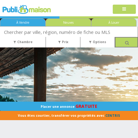
À Vendre
Neuves
À Louer
Chambre
Prix
Options
GRATUITE
Placer une annonce
Vous êtes courtier, transférer vos propriétés avec
CENTRIS