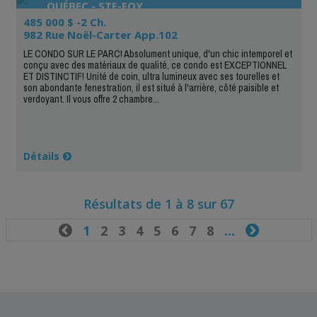
QUÉBEC - STE-FOY
485 000 $ -2 Ch.
982 Rue Noël-Carter App.102
LE CONDO SUR LE PARC! Absolument unique, d'un chic intemporel et
conçu avec des matériaux de qualité, ce condo est EXCEPTIONNEL
ET DISTINCTIF! Unité de coin, ultra lumineux avec ses tourelles et
son abondante fenestration, il est situé à l'arrière, côté paisible et
verdoyant. Il vous offre 2 chambre...
Détails
Résultats de 1 à 8 sur 67

1
2
3
4
5
6
7
8
...
