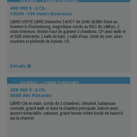
QUÉBEC - CHARLESBOURG
499 999 $ -3 Ch.
19200 -106 Henri-Bourassa
LIBRE! VISITE LIBRE Dimanche 2 AOÛT de 14:00-16:00h! Situé au
Sommet à Charlesbourg, magnifique condo au RDC de 1488 pc, 2
stats intérieurs, finition haut de gamme! 3 chambres, CP avec walk-in
et SDB attenante, 1 salle de bain, 1 salle d'eau. Unité de coin, aires
ouvertes et plafonds de 9 pieds. Cli...
Détails
QUÉBEC - CHARLESBOURG
288 900 $ -2 Ch.
8688 des Platanes
LIBRE! Clé en main, condo de 2 chambres, climatisé, balayeuse
centrale, grand walk-in dans la chambre principale, balcon avec
auvent rétractable, cabanon, grand terrain intime bordé de haies! À
qui la chance!