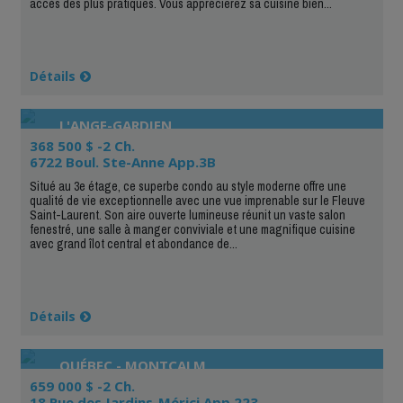
accès des plus pratiques. Vous apprécierez sa cuisine bien...
Détails
L'ANGE-GARDIEN
368 500 $ -2 Ch.
6722 Boul. Ste-Anne App.3B
Situé au 3e étage, ce superbe condo au style moderne offre une
qualité de vie exceptionnelle avec une vue imprenable sur le Fleuve
Saint-Laurent. Son aire ouverte lumineuse réunit un vaste salon
fenestré, une salle à manger conviviale et une magnifique cuisine
avec grand îlot central et abondance de...
Détails
QUÉBEC - MONTCALM
659 000 $ -2 Ch.
18 Rue des Jardins-Mérici App.223