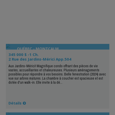
QUÉBEC - MONTCALM
345 000 $ -1 Ch.
2 Rue des Jardins-Mérici App.504
Aux Jardins-Mérici! Magnifique condo offrant des pièces de vie
vastes, accueillantes et chaleureuses. Plusieurs aménagements
possibles pour répondre à vos besoins. Belle fenestration (2024) avec
vue sur arbres matures. La chambre à coucher est spacieuse et est
dotée d'un walk-in. Elle invite à la dé...
Détails