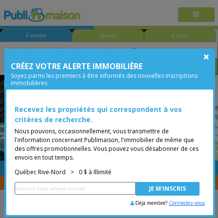
À Vendre
Neuves
À Louer
CRÉEZ VOTRE ALERTE IMMOBILIÈRE
Chambre
Prix
Options
Soyez parmi les premiers à être informés des nouvelles inscriptions
immobilières
Québec - Ste-Foy
Québec Rive-Nord
Moins de 0$
Condo
Recevez les propriétés qui correspondent à vos
critères de recherche.
Nous pouvons, occasionnellement, vous transmettre de
l'information concernant Publimaison, l'immobilier de même que
des offres promotionnelles. Vous pouvez vous désabonner de ces
envois en tout temps.
GRATUITE
Placer une annonce
Québec Rive-Nord
>
0 $ à Illimité
Vous êtes courtier, transférer vos propriétés avec
CENTRIS
Déjà membre?
Connectez-vous