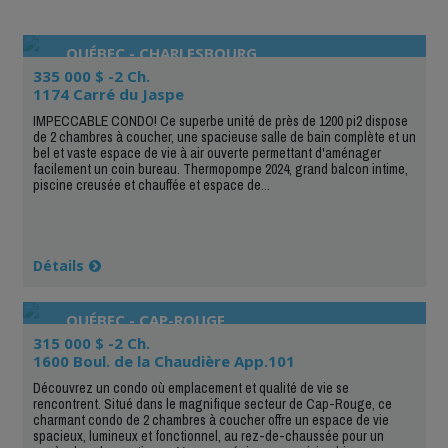
QUÉBEC - CHARLESBOURG
335 000 $ -2 Ch.
1174 Carré du Jaspe
IMPECCABLE CONDO! Ce superbe unité de près de 1200 pi2 dispose
de 2 chambres à coucher, une spacieuse salle de bain complète et un
bel et vaste espace de vie à air ouverte permettant d'aménager
facilement un coin bureau. Thermopompe 2024, grand balcon intime,
piscine creusée et chauffée et espace de...
Détails
QUÉBEC - CAP-ROUGE
315 000 $ -2 Ch.
1600 Boul. de la Chaudière App.101
Découvrez un condo où emplacement et qualité de vie se
rencontrent. Situé dans le magnifique secteur de Cap-Rouge, ce
charmant condo de 2 chambres à coucher offre un espace de vie
spacieux, lumineux et fonctionnel, au rez-de-chaussée pour un