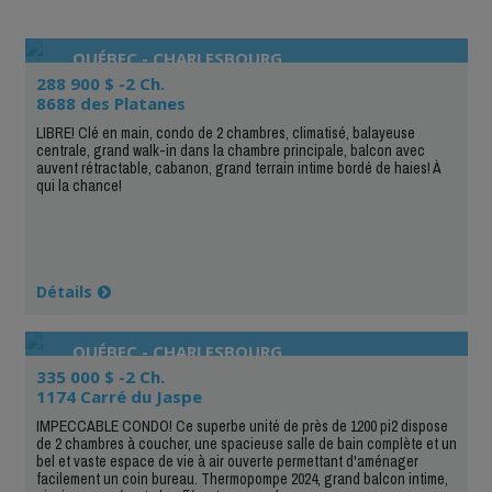
QUÉBEC - CHARLESBOURG
288 900 $ -2 Ch.
8688 des Platanes
LIBRE! Clé en main, condo de 2 chambres, climatisé, balayeuse
centrale, grand walk-in dans la chambre principale, balcon avec
auvent rétractable, cabanon, grand terrain intime bordé de haies! À
qui la chance!
Détails
QUÉBEC - CHARLESBOURG
335 000 $ -2 Ch.
1174 Carré du Jaspe
IMPECCABLE CONDO! Ce superbe unité de près de 1200 pi2 dispose
de 2 chambres à coucher, une spacieuse salle de bain complète et un
bel et vaste espace de vie à air ouverte permettant d'aménager
facilement un coin bureau. Thermopompe 2024, grand balcon intime,