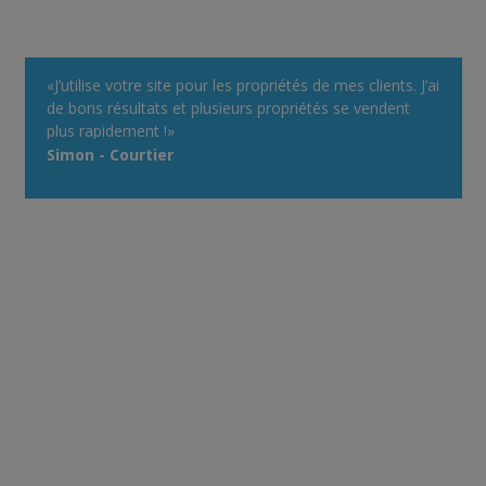
«J’utilise votre site pour les propriétés de mes clients. J’ai
de bons résultats et plusieurs propriétés se vendent
plus rapidement !»
Simon - Courtier