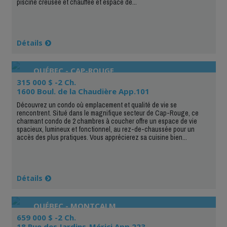
piscine creusée et chauffée et espace de...
Détails
QUÉBEC - CAP-ROUGE
315 000 $ -2 Ch.
1600 Boul. de la Chaudière App.101
Découvrez un condo où emplacement et qualité de vie se
rencontrent. Situé dans le magnifique secteur de Cap-Rouge, ce
charmant condo de 2 chambres à coucher offre un espace de vie
spacieux, lumineux et fonctionnel, au rez-de-chaussée pour un
accès des plus pratiques. Vous apprécierez sa cuisine bien...
Détails
QUÉBEC - MONTCALM
659 000 $ -2 Ch.
18 Rue des Jardins-Mérici App.223