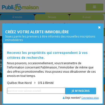
À Vendre
Neuves
À Louer
CRÉEZ VOTRE ALERTE IMMOBILIÈRE
Chambre
Prix
Options
Soyez parmi les premiers à être informés des nouvelles inscriptions
immobilières
Québec - Montcalm
Québec Rive-Nord
Moins de 0$
Condo
Recevez les propriétés qui correspondent à vos
critères de recherche.
Nous pouvons, occasionnellement, vous transmettre de
l'information concernant Publimaison, l'immobilier de même que
des offres promotionnelles. Vous pouvez vous désabonner de ces
envois en tout temps.
GRATUITE
Placer une annonce
Québec Rive-Nord
>
0 $ à Illimité
Vous êtes courtier, transférer vos propriétés avec
CENTRIS
Déjà membre?
Connectez-vous