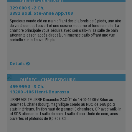
QUÉBEC - BEAUPORT
329 000 $ -2 Ch.
3882 Boul. Ste-Anne App.109
Spacieux condo clé en main offrant des plafonds de 9 pieds, une aire
de vie à concept ouvert et une cuisine moderne et fonctionnelle. La
chambre principale vous séduira avec son walk-in, sa salle de bain
attenante et son accès direct à un immense patio offrant une vue
partielle sur le fleuve. En plu...
Détails
QUÉBEC - CHARLESBOURG
499 999 $ -3 Ch.
19200 -106 Henri-Bourassa
LIBRE! VISITE LIBRE Dimanche 2 AOÛT de 14:00-16:00h! Situé au
Sommet à Charlesbourg, magnifique condo au RDC de 1488 pc, 2
stats intérieurs, finition haut de gamme! 3 chambres, CP avec walk-in
et SDB attenante, 1 salle de bain, 1 salle d'eau. Unité de coin, aires
ouvertes et plafonds de 9 pieds. Cli...