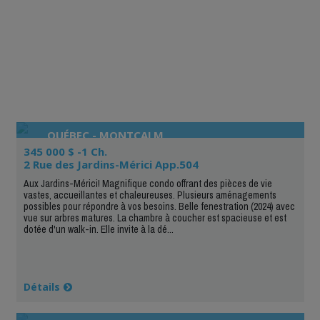
QUÉBEC - MONTCALM
345 000 $ -1 Ch.
2 Rue des Jardins-Mérici App.504
Aux Jardins-Mérici! Magnifique condo offrant des pièces de vie
vastes, accueillantes et chaleureuses. Plusieurs aménagements
possibles pour répondre à vos besoins. Belle fenestration (2024) avec
vue sur arbres matures. La chambre à coucher est spacieuse et est
dotée d'un walk-in. Elle invite à la dé...
Détails