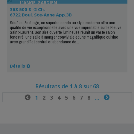
L'ANGE-GARDIEN
368 500 $ -2 Ch.
6722 Boul. Ste-Anne App.3B
Situé au 3e étage, ce superbe condo au style moderne offre une
qualité de vie exceptionnelle avec une vue imprenable sur le Fleuve
Saint-Laurent. Son aire ouverte lumineuse réunit un vaste salon
fenestré, une salle à manger conviviale et une magnifique cuisine
avec grand îlot central et abondance de...
Détails
Résultats de 1 à 8 sur 68

1
2
3
4
5
6
7
8
...
