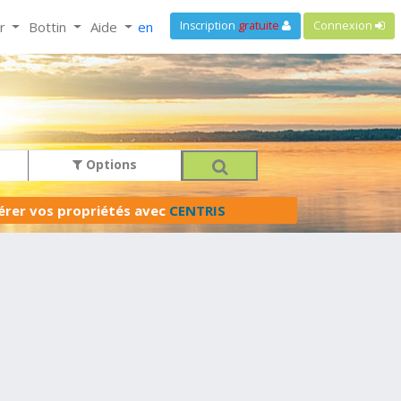
ir
Bottin
Aide
en
Inscription
gratuite
Connexion
Options
férer vos propriétés avec
CENTRIS