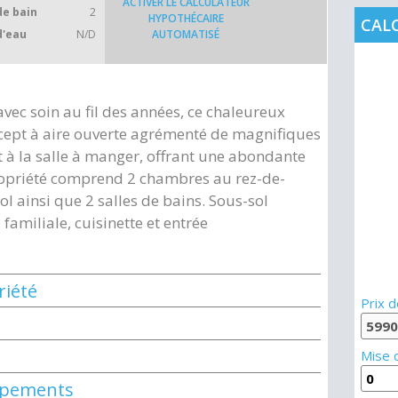
ACTIVER LE CALCULATEUR
de bain
2
HYPOTHÉCAIRE
CAL
d'eau
N/D
AUTOMATISÉ
vec soin au fil des années, ce chaleureux
cept à aire ouverte agrémenté de magnifiques
t à la salle à manger, offrant une abondante
ropriété comprend 2 chambres au rez-de-
l ainsi que 2 salles de bains. Sous-sol
amiliale, cuisinette et entrée
riété
Prix d
Mise 
uipements