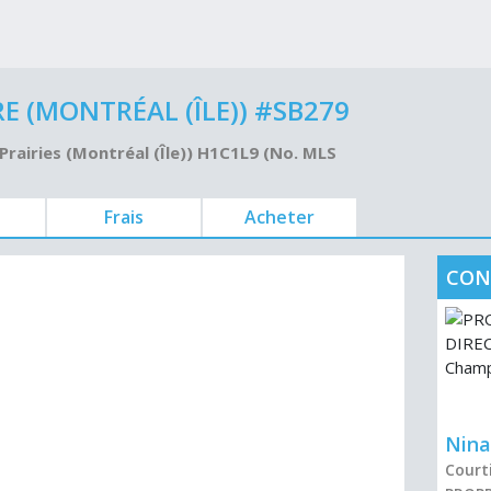
 (MONTRÉAL (ÎLE)) #SB279
Prairies (Montréal (Île)) H1C1L9 (No. MLS
Frais
Acheter
CON
Nin
Courti