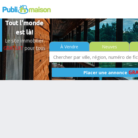
Tout l'monde
est là!
Le site immobilier
À Vendre
Neuves
GRATUIT
pour tous
GRA
Placer une annonce