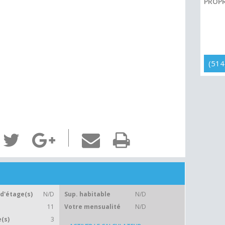
PROPR
(514
d'étage(s)
N/D
Sup. habitable
N/D
11
Votre mensualité
N/D
(s)
3