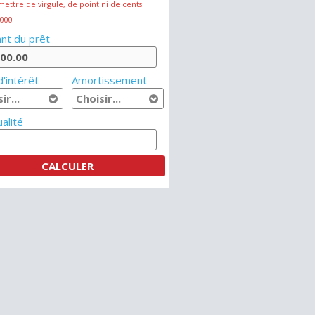
mettre de virgule, de point ni de cents.
 000
nt du prêt
'intérêt
Amortissement
alité