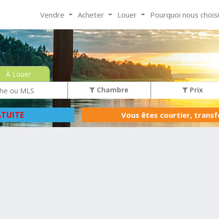
Vendre
Acheter
Louer
Pourquoi nous chois
À Louer
Chambre
Prix
TUITE
Vous êtes courtier, trans