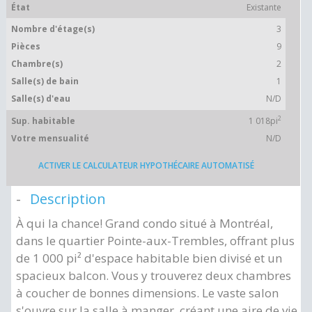
État
Existante
Nombre d'étage(s)
3
Pièces
9
Chambre(s)
2
Salle(s) de bain
1
Salle(s) d'eau
N/D
2
Sup. habitable
1 018pi
Votre mensualité
N/D
ACTIVER LE CALCULATEUR HYPOTHÉCAIRE AUTOMATISÉ
Description
À qui la chance! Grand condo situé à Montréal,
dans le quartier Pointe-aux-Trembles, offrant plus
de 1 000 pi² d'espace habitable bien divisé et un
spacieux balcon. Vous y trouverez deux chambres
à coucher de bonnes dimensions. Le vaste salon
s'ouvre sur la salle à manger, créant une aire de vie