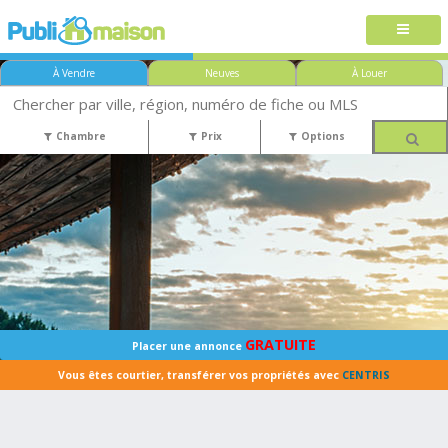
À Vendre
Neuves
À Louer
Chambre
Prix
Options
GRATUITE
Placer une annonce
Vous êtes courtier, transférer vos propriétés avec
CENTRIS