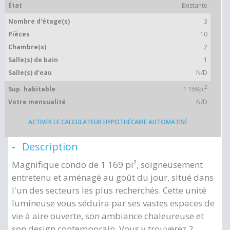
État
Existante
Nombre d'étage(s)
3
Pièces
10
Chambre(s)
2
Salle(s) de bain
1
Salle(s) d'eau
N/D
2
Sup. habitable
1 169pi
Votre mensualité
N/D
ACTIVER LE CALCULATEUR HYPOTHÉCAIRE AUTOMATISÉ
Description
Magnifique condo de 1 169 pi², soigneusement
entretenu et aménagé au goût du jour, situé dans
l'un des secteurs les plus recherchés. Cette unité
lumineuse vous séduira par ses vastes espaces de
vie à aire ouverte, son ambiance chaleureuse et
son design contemporain. Vous y trouverez 2