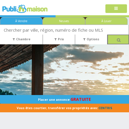
À Vendre
Neuves
À Louer
Chambre
Prix
Options
GRATUITE
Placer une annonce
Vous êtes courtier, transférer vos propriétés avec
CENTRIS