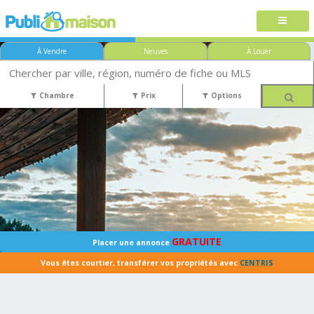
À Vendre
Neuves
À Louer
Chambre
Prix
Options
GRATUITE
Placer une annonce
Vous êtes courtier, transférer vos propriétés avec
CENTRIS