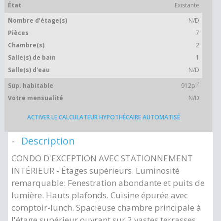
État
Existante
Nombre d'étage(s)
N/D
Pièces
7
Chambre(s)
2
Salle(s) de bain
1
Salle(s) d'eau
N/D
2
Sup. habitable
912pi
Votre mensualité
N/D
ACTIVER LE CALCULATEUR HYPOTHÉCAIRE AUTOMATISÉ
Description
CONDO D'EXCEPTION AVEC STATIONNEMENT
INTÉRIEUR - Étages supérieurs. Luminosité
remarquable: Fenestration abondante et puits de
lumière. Hauts plafonds. Cuisine épurée avec
comptoir-lunch. Spacieuse chambre principale à
l'étage supérieur ouvrant sur 2 vastes terrasses