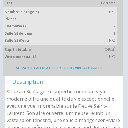
État
Existante
Nombre d'étage(s)
N/D
Pièces
8
Chambre(s)
2
Salle(s) de bain
1
Salle(s) d'eau
N/D
2
Sup. habitable
1 048pi
Votre mensualité
N/D
ACTIVER LE CALCULATEUR HYPOTHÉCAIRE AUTOMATISÉ
Description
Situé au 3e étage, ce superbe condo au style
moderne offre une qualité de vie exceptionnelle
avec une vue imprenable sur le Fleuve Saint-
Laurent. Son aire ouverte lumineuse réunit un
vaste salon fenestré, une salle à manger conviviale
et une magnifique cuisine avec grand îlot central et