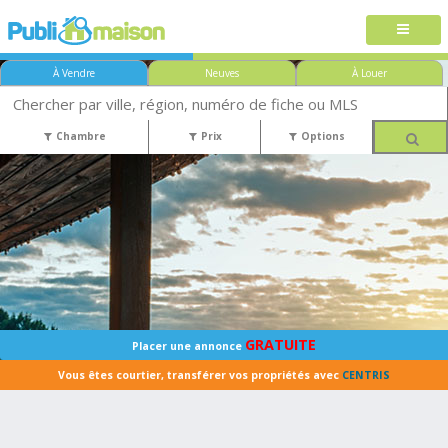
À Vendre
Neuves
À Louer
Chambre
Prix
Options
GRATUITE
Placer une annonce
Vous êtes courtier, transférer vos propriétés avec
CENTRIS