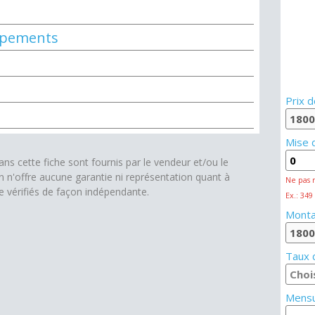
uipements
Prix d
Mise 
s cette fiche sont fournis par le vendeur et/ou le
on n'offre aucune garantie ni représentation quant à
Ne pas 
re vérifiés de façon indépendante.
Ex.: 349
Monta
Taux d
Mensu