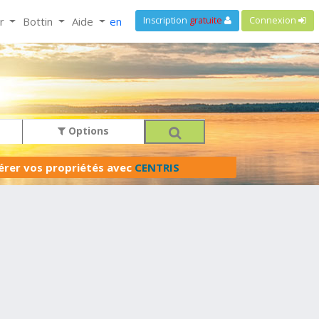
ir
Bottin
Aide
en
Inscription
gratuite
Connexion
Options
férer vos propriétés avec
CENTRIS