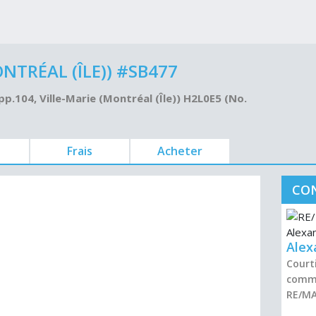
TRÉAL (ÎLE)) #SB477
p.104, Ville-Marie (Montréal (Île)) H2L0E5 (No.
Frais
Acheter
CON
Alex
Courti
comme
RE/M