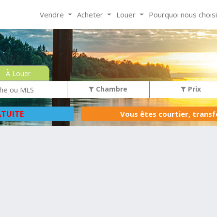
Vendre
Acheter
Louer
Pourquoi nous chois
À Louer
Chambre
Prix
TUITE
Vous êtes courtier, trans