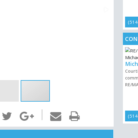
(514
CON
Mich
Courti
comme
RE/M
(514