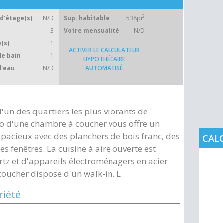
2
d'étage(s)
N/D
Sup. habitable
538pi
3
Votre mensualité
N/D
(s)
1
ACTIVER LE CALCULATEUR
de bain
1
HYPOTHÉCAIRE
d'eau
N/D
AUTOMATISÉ
l'un des quartiers les plus vibrants de
o d'une chambre à coucher vous offre un
spacieux avec des planchers de bois franc, des
CAL
s fenêtres. La cuisine à aire ouverte est
tz et d'appareils électroménagers en acier
oucher dispose d'un walk-in. L
riété