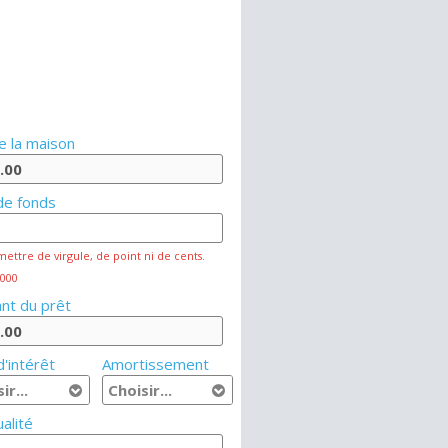
e la maison
de fonds
mettre de virgule, de point ni de cents.
 000
nt du prêt
'intérêt
Amortissement
alité