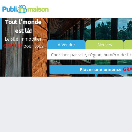
Tout l'monde
est là!
Le site immobilier
À Vendre
Neuves
GRATUIT
pour tous
GRA
Placer une annonce