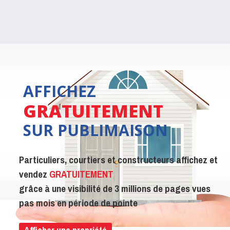
AFFICHEZ
GRATUITEMENT
SUR PUBLIMAISON
Particuliers, courtiers et constructeurs affichez et
vendez
GRATUITEMENT
grâce à une visibilité de 3 millions de pages vues
pas mois en période de pointe