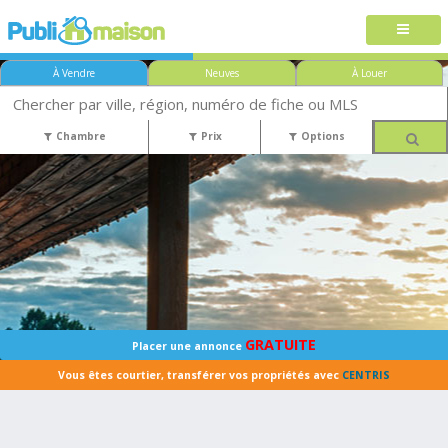
À Vendre
Neuves
À Louer
Chambre
Prix
Options
GRATUITE
Placer une annonce
Vous êtes courtier, transférer vos propriétés avec
CENTRIS