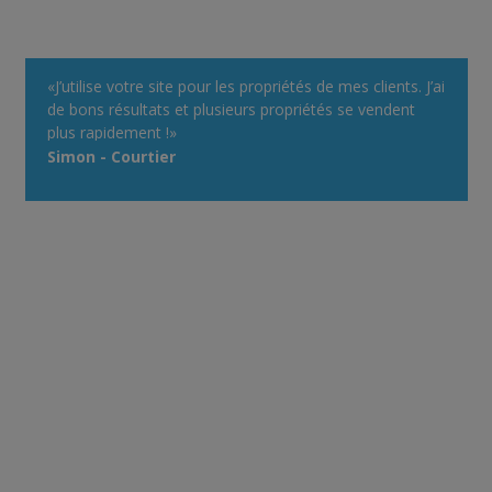
«J’utilise votre site pour les propriétés de mes clients. J’ai
de bons résultats et plusieurs propriétés se vendent
plus rapidement !»
Simon - Courtier