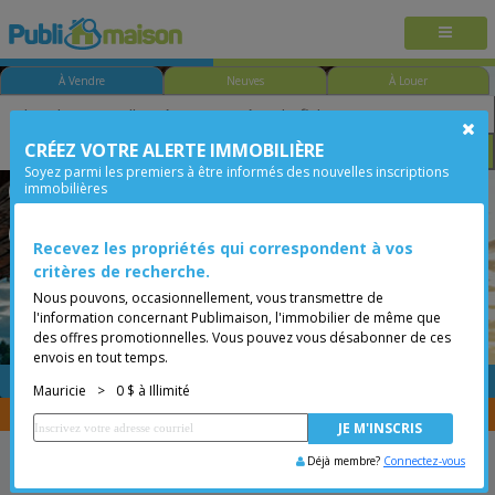
À Vendre
Neuves
À Louer
CRÉEZ VOTRE ALERTE IMMOBILIÈRE
Chambre
Prix
Options
Soyez parmi les premiers à être informés des nouvelles inscriptions
immobilières
Trois-Rivières
Mauricie
Moins de 0$
Bâtisse commerciale/Bureau
Recevez les propriétés qui correspondent à vos
critères de recherche.
Nous pouvons, occasionnellement, vous transmettre de
l'information concernant Publimaison, l'immobilier de même que
des offres promotionnelles. Vous pouvez vous désabonner de ces
envois en tout temps.
GRATUITE
Placer une annonce
Mauricie
>
0 $ à Illimité
Vous êtes courtier, transférer vos propriétés avec
CENTRIS
Déjà membre?
Connectez-vous