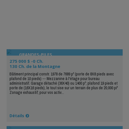
GRANDES-PILES
275 000 $ -0 Ch.
130 Ch. de la Montagne
Bâtiment principal constr. 1978 de 7689 p² (porte de 8X8 pieds avec
plafond de 10 pieds) -- Mezzanine à l'étage pour bureau
administratif. Garage détaché (36X40) ou 1400 p²; plafond 19 pieds et
porte de (16X16 pieds), le tout sise sur un terrain de plus de 20,000 pi²
Zonage exhaustif; pour vos activ...
Détails