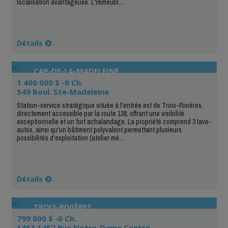
localisation avantageuse. L'immeubl...
Détails
CAP-DE-LA-MADELEINE
1 400 000 $ -0 Ch.
549 Boul. Ste-Madeleine
Station-service stratégique située à l'entrée est de Trois-Rivières,
directement accessible par la route 138, offrant une visibilité
exceptionnelle et un fort achalandage. La propriété comprend 3 lave-
autos, ainsi qu'un bâtiment polyvalent permettant plusieurs
possibilités d'exploitation (atelier mé...
Détails
TROIS-RIVIÈRES
799 000 $ -0 Ch.
1453 1457 Rue Notre-Dame Centre