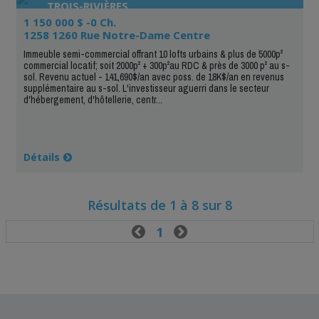
TROIS-RIVIÈRES
1 150 000 $ -0 Ch.
1258 1260 Rue Notre-Dame Centre
Immeuble semi-commercial offrant 10 lofts urbains & plus de 5000p²
commercial locatif; soit 2000p² + 300p²au RDC & près de 3000 p² au s-
sol. Revenu actuel - 141,690$/an avec poss. de 18K$/an en revenus
supplémentaire au s-sol. L'investisseur aguerri dans le secteur
d'hébergement, d'hôtellerie, centr...
Détails
Résultats de 1 à 8 sur 8

1
