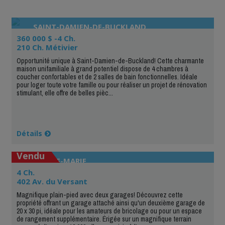
SAINT-DAMIEN-DE-BUCKLAND
360 000 $ -4 Ch.
210 Ch. Métivier
Opportunité unique à Saint-Damien-de-Buckland! Cette charmante
maison unifamiliale à grand potentiel dispose de 4 chambres à
coucher confortables et de 2 salles de bain fonctionnelles. Idéale
pour loger toute votre famille ou pour réaliser un projet de rénovation
stimulant, elle offre de belles pièc...
Détails
Vendu
SAINTE-MARIE
4 Ch.
402 Av. du Versant
Magnifique plain-pied avec deux garages! Découvrez cette
propriété offrant un garage attaché ainsi qu'un deuxième garage de
20 x 30 pi, idéale pour les amateurs de bricolage ou pour un espace
de rangement supplémentaire. Érigée sur un magnifique terrain