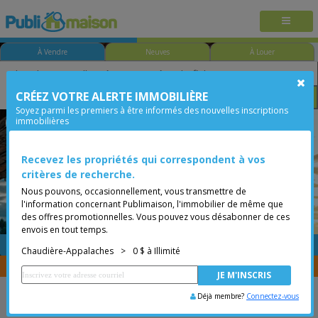
À Vendre
Neuves
À Louer
CRÉEZ VOTRE ALERTE IMMOBILIÈRE
Chambre
Prix
Options
Soyez parmi les premiers à être informés des nouvelles inscriptions
immobilières
Chaudière-Appalaches
Moins de 0$
Bungalow
Recevez les propriétés qui correspondent à vos
critères de recherche.
Nous pouvons, occasionnellement, vous transmettre de
l'information concernant Publimaison, l'immobilier de même que
des offres promotionnelles. Vous pouvez vous désabonner de ces
envois en tout temps.
GRATUITE
Placer une annonce
Chaudière-Appalaches
>
0 $ à Illimité
Vous êtes courtier, transférer vos propriétés avec
CENTRIS
Déjà membre?
Connectez-vous