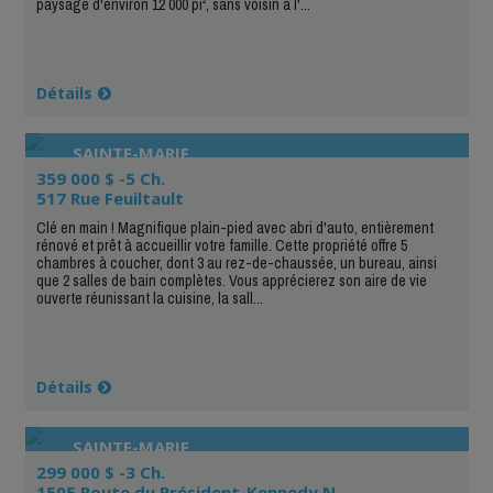
paysagé d'environ 12 000 pi², sans voisin à l'...
Détails
SAINTE-MARIE
359 000 $ -5 Ch.
517 Rue Feuiltault
Clé en main ! Magnifique plain-pied avec abri d'auto, entièrement
rénové et prêt à accueillir votre famille. Cette propriété offre 5
chambres à coucher, dont 3 au rez-de-chaussée, un bureau, ainsi
que 2 salles de bain complètes. Vous apprécierez son aire de vie
ouverte réunissant la cuisine, la sall...
Détails
SAINTE-MARIE
299 000 $ -3 Ch.
1505 Route du Président-Kennedy N.