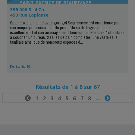
SAINT-PATRICE-DE-BEAURIVAGE
399 000 $ -4 Ch.
453 Rue Laplante
Spacieux plain-pied avec garage! Soigneusement entretenue par
son unique propriétaire, cette propriété se distingue par son
excellent état et son aménagement fonctionnel. Elle offre 4 chambres
à coucher, un bureau, 2 salles de bain complètes, une vaste salle
familiale ainsi que de nombreux espaces d...
Détails
Résultats de 1 à 8 sur 67

1
2
3
4
5
6
7
8
...
