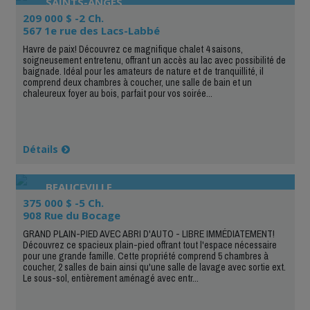
SAINTS-ANGES
209 000 $ -2 Ch.
567 1e rue des Lacs-Labbé
Havre de paix! Découvrez ce magnifique chalet 4 saisons,
soigneusement entretenu, offrant un accès au lac avec possibilité de
baignade. Idéal pour les amateurs de nature et de tranquillité, il
comprend deux chambres à coucher, une salle de bain et un
chaleureux foyer au bois, parfait pour vos soirée...
Détails
BEAUCEVILLE
375 000 $ -5 Ch.
908 Rue du Bocage
GRAND PLAIN-PIED AVEC ABRI D'AUTO - LIBRE IMMÉDIATEMENT!
Découvrez ce spacieux plain-pied offrant tout l'espace nécessaire
pour une grande famille. Cette propriété comprend 5 chambres à
coucher, 2 salles de bain ainsi qu'une salle de lavage avec sortie ext.
Le sous-sol, entièrement aménagé avec entr...