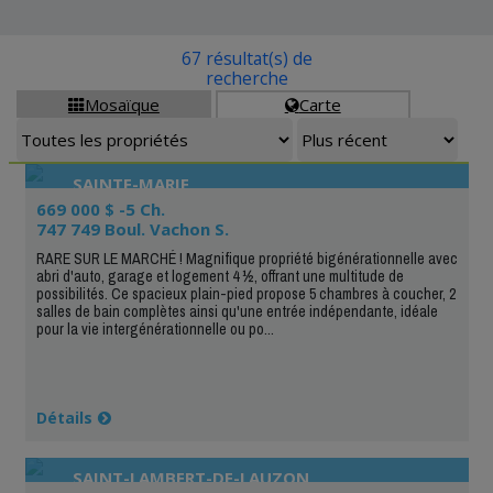
67 résultat(s) de
recherche
Mosaïque
Carte


SAINTE-MARIE
669 000 $ -5 Ch.
747 749 Boul. Vachon S.
RARE SUR LE MARCHÉ ! Magnifique propriété bigénérationnelle avec
abri d'auto, garage et logement 4 ½, offrant une multitude de
possibilités. Ce spacieux plain-pied propose 5 chambres à coucher, 2
salles de bain complètes ainsi qu'une entrée indépendante, idéale
pour la vie intergénérationnelle ou po...
Détails
SAINT-LAMBERT-DE-LAUZON