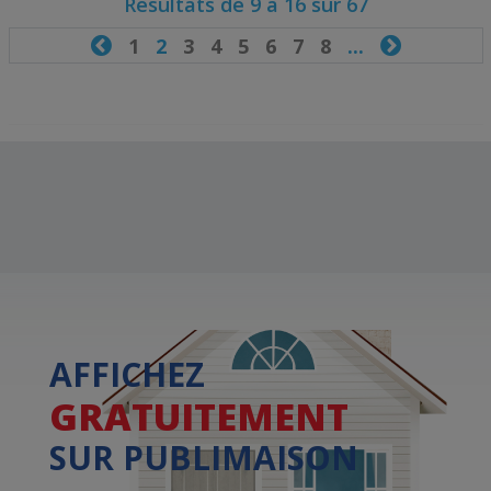
Résultats de 9 à 16 sur 67

1
2
3
4
5
6
7
8
...

AFFICHEZ
GRATUITEMENT
SUR PUBLIMAISON