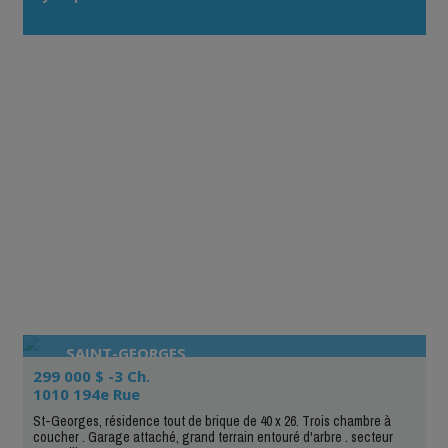
d'alertes immobilières est très efficace.»
SAINT-GEORGES
299 000 $ -3 Ch.
1010 194e Rue
St-Georges, résidence tout de brique de 40 x 26. Trois chambre à
coucher . Garage attaché, grand terrain entouré d'arbre . secteur