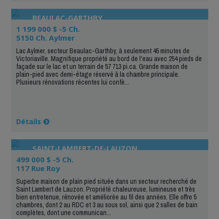
BEAULAC-GARTHBY
1 199 000 $ -5 Ch.
5150 Ch. Aylmer
Lac Aylmer, secteur Beaulac-Garthby, à seulement 45 minutes de
Victoriaville. Magnifique propriété au bord de l'eau avec 254 pieds de
façade sur le lac et un terrain de 57 713 pi.ca. Grande maison de
plain-pied avec demi-étage réservé à la chambre principale.
Plusieurs rénovations récentes lui confè...
Détails
SAINT-LAMBERT-DE-LAUZON
499 000 $ -5 Ch.
117 Rue Roy
Superbe maison de plain pied située dans un secteur recherché de
Saint Lambert de Lauzon. Propriété chaleureuse, lumineuse et très
bien entretenue, rénovée et améliorée au fil des années. Elle offre 5
chambres, dont 2 au RDC et 3 au sous sol, ainsi que 2 salles de bain
complètes, dont une communican...