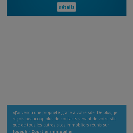
Détails
«J'ai vendu une propriété grâce à votre site. De plus, je
reçois beaucoup plus de contacts venant de votre site
que de tous les autres sites immobiliers réunis sur
lequel je m'annonce comme courtier. Votre système
Joseph - Courtier immobilier