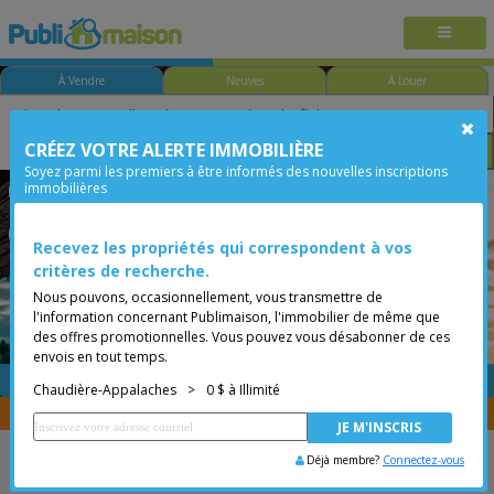
À Vendre
Neuves
À Louer
CRÉEZ VOTRE ALERTE IMMOBILIÈRE
Chambre
Prix
Options
Soyez parmi les premiers à être informés des nouvelles inscriptions
immobilières
Disraeli - Paroisse
Chaudière-Appalaches
Moins de 0$
Bungalow
Recevez les propriétés qui correspondent à vos
critères de recherche.
Nous pouvons, occasionnellement, vous transmettre de
l'information concernant Publimaison, l'immobilier de même que
des offres promotionnelles. Vous pouvez vous désabonner de ces
envois en tout temps.
GRATUITE
Placer une annonce
Chaudière-Appalaches
>
0 $ à Illimité
Vous êtes courtier, transférer vos propriétés avec
CENTRIS
Déjà membre?
Connectez-vous