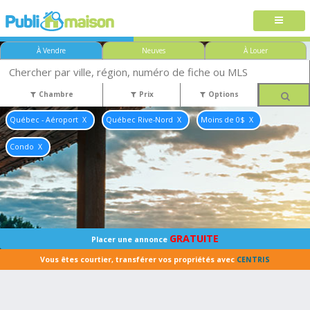
À Vendre
Neuves
À Louer
Chambre
Prix
Options
Québec - Aéroport
Québec Rive-Nord
Moins de 0$
Condo
GRATUITE
Placer une annonce
Vous êtes courtier, transférer vos propriétés avec
CENTRIS