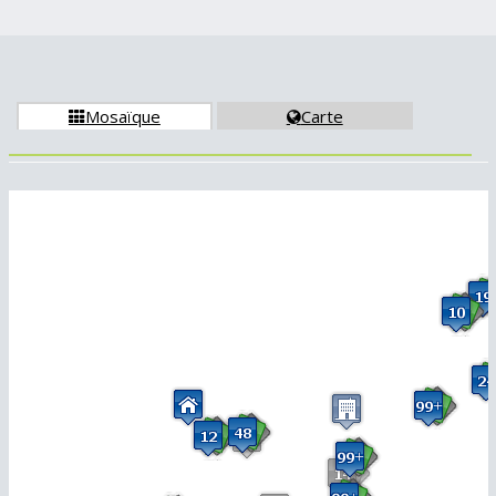
Mosaïque
Carte

