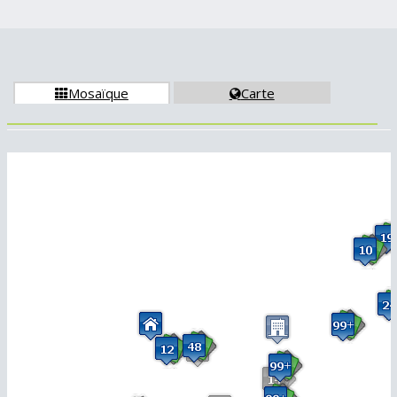
Mosaïque
Carte

