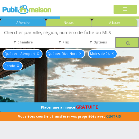
À Vendre
Neuves
À Louer
Chambre
Prix
Options
Québec - Aéroport
Québec Rive-Nord
Moins de 0$
Condo
GRATUITE
Placer une annonce
Vous êtes courtier, transférer vos propriétés avec
CENTRIS