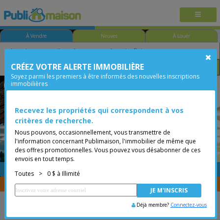
À Vendre
Neuves
À Louer
CRÉEZ VOTRE ALERTE IMMOBILIÈRE
Chambre
Prix
Options
Soyez parmi les premiers à être informés des nouvelles inscriptions
immobilières
Moins de 0$
Recevez les propriétés qui correspondent à vos
critères de recherche.
Nous pouvons, occasionnellement, vous transmettre de
l'information concernant Publimaison, l'immobilier de même que
des offres promotionnelles. Vous pouvez vous désabonner de ces
envois en tout temps.
GRATUITE
Placer une annonce
Toutes
>
0 $ à Illimité
Vous êtes courtier, transférer vos propriétés avec
CENTRIS
Déjà membre?
Connectez-vous