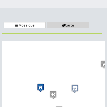
Mosaïque
Carte

