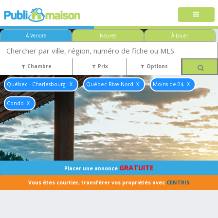
À Vendre
Neuves
À Louer
Chambre
Prix
Options
Québec - Charlesbourg
Québec Rive-Nord
Moins de 0$
Condo
GRATUITE
Placer une annonce
Vous êtes courtier, transférer vos propriétés avec
CENTRIS