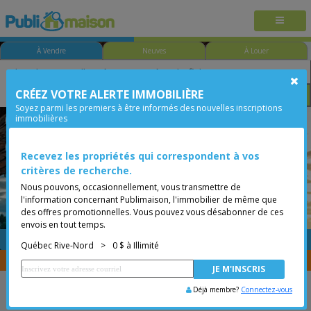
À Vendre
Neuves
À Louer
CRÉEZ VOTRE ALERTE IMMOBILIÈRE
Chambre
Prix
Options
Soyez parmi les premiers à être informés des nouvelles inscriptions
immobilières
Québec - Charlesbourg
Québec Rive-Nord
Moins de 0$
Condo
Recevez les propriétés qui correspondent à vos
critères de recherche.
Nous pouvons, occasionnellement, vous transmettre de
l'information concernant Publimaison, l'immobilier de même que
des offres promotionnelles. Vous pouvez vous désabonner de ces
envois en tout temps.
GRATUITE
Placer une annonce
Québec Rive-Nord
>
0 $ à Illimité
Vous êtes courtier, transférer vos propriétés avec
CENTRIS
Déjà membre?
Connectez-vous