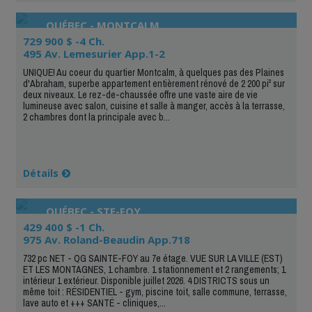
QUÉBEC - MONTCALM
729 900 $ -4 Ch.
495 Av. Lemesurier App.1-2
UNIQUE! Au coeur du quartier Montcalm, à quelques pas des Plaines
d'Abraham, superbe appartement entièrement rénové de 2 200 pi² sur
deux niveaux. Le rez-de-chaussée offre une vaste aire de vie
lumineuse avec salon, cuisine et salle à manger, accès à la terrasse,
2 chambres dont la principale avec b...
Détails
QUÉBEC - STE-FOY
429 400 $ -1 Ch.
975 Av. Roland-Beaudin App.718
732 pc NET - QG SAINTE-FOY au 7e étage. VUE SUR LA VILLE (EST)
ET LES MONTAGNES, 1 chambre. 1 stationnement et 2 rangements; 1
intérieur 1 extérieur. Disponible juillet 2026. 4 DISTRICTS sous un
même toit : RÉSIDENTIEL - gym, piscine toit, salle commune, terrasse,
lave auto et +++ SANTÉ - cliniques,...