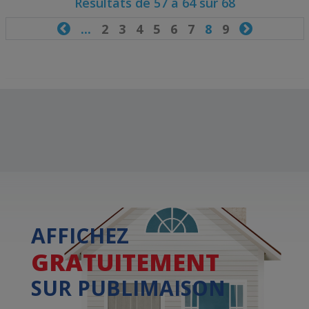
Résultats de 57 à 64 sur 68

...
2
3
4
5
6
7
8
9

AFFICHEZ
GRATUITEMENT
SUR PUBLIMAISON