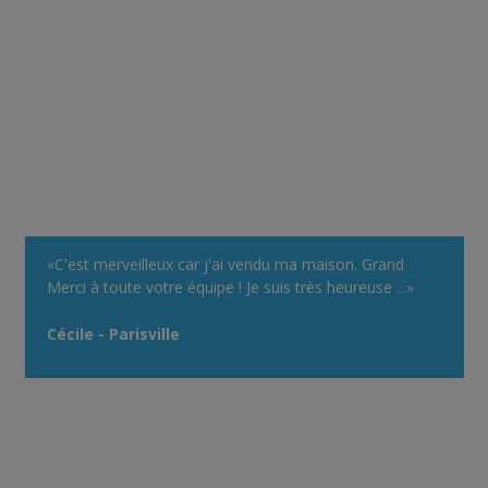
«C'est merveilleux car j'ai vendu ma maison. Grand
Merci à toute votre équipe ! Je suis très heureuse ...»
Cécile - Parisville