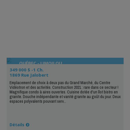
QUÉBEC - LIMOILOU
349 000 $ -1 Ch.
1869 Rue Jalobert
Emplacement de choix à deux pas du Grand Marché, du Centre
Vidéotron et des activités. Construction 2021 : rare dans ce secteur !
Magnifique condo à aires ouvertes. Cuisine dotée d'un îlot bistro en
granite. Douche indépendante et vanité granite au goût du jour. Deux
espaces polyvalents pouvant serv...
Détails