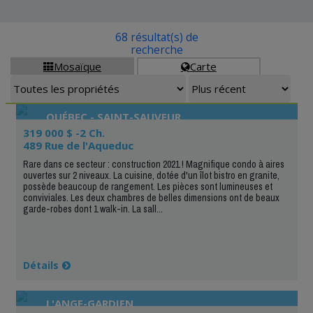
68 résultat(s) de
recherche
Mosaïque
Carte


QUÉBEC - SAINT-SAUVEUR
319 000 $ -2 Ch.
489 Rue de l'Aqueduc
Rare dans ce secteur : construction 2021 ! Magnifique condo à aires
ouvertes sur 2 niveaux. La cuisine, dotée d'un îlot bistro en granite,
possède beaucoup de rangement. Les pièces sont lumineuses et
conviviales. Les deux chambres de belles dimensions ont de beaux
garde-robes dont 1 walk-in. La sall...
Détails
L'ANGE-GARDIEN