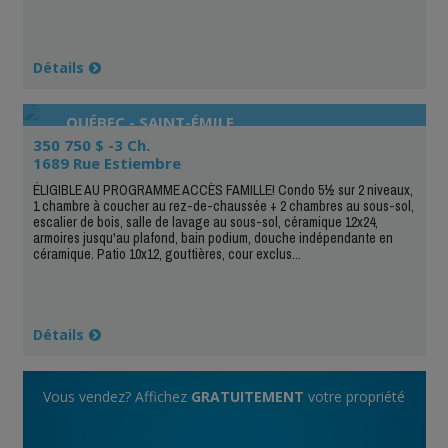
Détails
QUÉBEC - SAINT-ÉMILE
350 750 $ -3 Ch.
1689 Rue Estiembre
ÉLIGIBLE AU PROGRAMME ACCÈS FAMILLE! Condo 5½ sur 2 niveaux,
1 chambre à coucher au rez-de-chaussée + 2 chambres au sous-sol,
escalier de bois, salle de lavage au sous-sol, céramique 12x24,
armoires jusqu'au plafond, bain podium, douche indépendante en
céramique. Patio 10x12, gouttières, cour exclus...
Détails
Vous vendez? Affichez
GRATUITEMENT
votre propriété