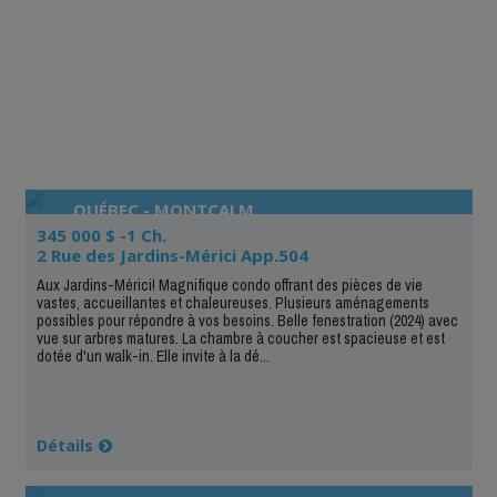
QUÉBEC - MONTCALM
345 000 $ -1 Ch.
2 Rue des Jardins-Mérici App.504
Aux Jardins-Mérici! Magnifique condo offrant des pièces de vie
vastes, accueillantes et chaleureuses. Plusieurs aménagements
possibles pour répondre à vos besoins. Belle fenestration (2024) avec
vue sur arbres matures. La chambre à coucher est spacieuse et est
dotée d'un walk-in. Elle invite à la dé...
Détails