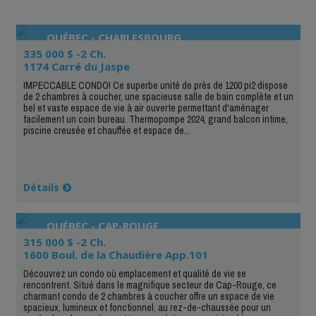
QUÉBEC - CHARLESBOURG
335 000 $ -2 Ch.
1174 Carré du Jaspe
IMPECCABLE CONDO! Ce superbe unité de près de 1200 pi2 dispose
de 2 chambres à coucher, une spacieuse salle de bain complète et un
bel et vaste espace de vie à air ouverte permettant d'aménager
facilement un coin bureau. Thermopompe 2024, grand balcon intime,
piscine creusée et chauffée et espace de...
Détails
QUÉBEC - CAP-ROUGE
315 000 $ -2 Ch.
1600 Boul. de la Chaudière App.101
Découvrez un condo où emplacement et qualité de vie se
rencontrent. Situé dans le magnifique secteur de Cap-Rouge, ce
charmant condo de 2 chambres à coucher offre un espace de vie
spacieux, lumineux et fonctionnel, au rez-de-chaussée pour un