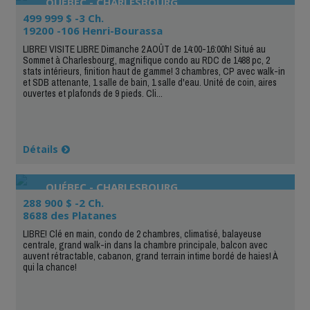
QUÉBEC - CHARLESBOURG
499 999 $ -3 Ch.
19200 -106 Henri-Bourassa
LIBRE! VISITE LIBRE Dimanche 2 AOÛT de 14:00-16:00h! Situé au
Sommet à Charlesbourg, magnifique condo au RDC de 1488 pc, 2
stats intérieurs, finition haut de gamme! 3 chambres, CP avec walk-in
et SDB attenante, 1 salle de bain, 1 salle d'eau. Unité de coin, aires
ouvertes et plafonds de 9 pieds. Cli...
Détails
QUÉBEC - CHARLESBOURG
288 900 $ -2 Ch.
8688 des Platanes
LIBRE! Clé en main, condo de 2 chambres, climatisé, balayeuse
centrale, grand walk-in dans la chambre principale, balcon avec
auvent rétractable, cabanon, grand terrain intime bordé de haies! À
qui la chance!