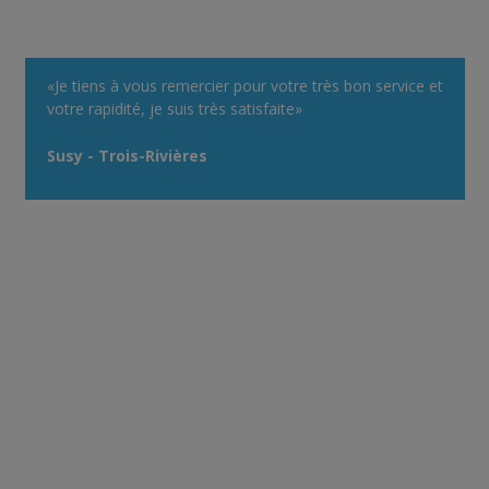
«Je tiens à vous remercier pour votre très bon service et
votre rapidité, je suis très satisfaite»
Susy - Trois-Rivières