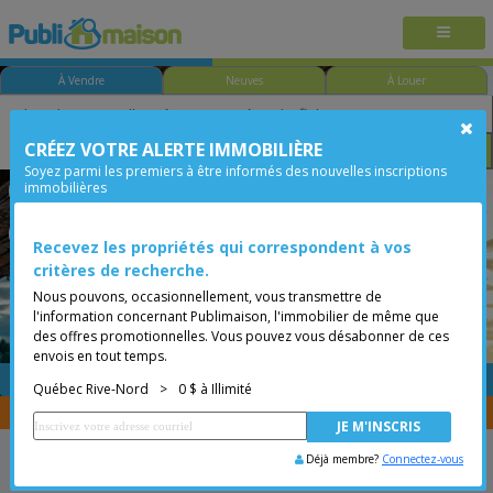
À Vendre
Neuves
À Louer
CRÉEZ VOTRE ALERTE IMMOBILIÈRE
Chambre
Prix
Options
Soyez parmi les premiers à être informés des nouvelles inscriptions
immobilières
Québec - Saint-Sauveur
Québec Rive-Nord
Moins de 0$
Condo
Recevez les propriétés qui correspondent à vos
critères de recherche.
Nous pouvons, occasionnellement, vous transmettre de
l'information concernant Publimaison, l'immobilier de même que
des offres promotionnelles. Vous pouvez vous désabonner de ces
envois en tout temps.
GRATUITE
Placer une annonce
Québec Rive-Nord
>
0 $ à Illimité
Vous êtes courtier, transférer vos propriétés avec
CENTRIS
Déjà membre?
Connectez-vous