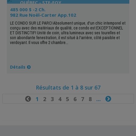
QUÉBEC - STE-FOY
485 000 $ -2 Ch.
982 Rue Noël-Carter App.102
LE CONDO SUR LE PARC! Absolument unique, d'un chic intemporel et
conçu avec des matériaux de qualité, ce condo est EXCEPTIONNEL
ET DISTINCTIF! Unité de coin, ultra lumineux avec ses tourelles et
son abondante fenestration, il est situé à l'arrière, côté paisible et
verdoyant. Il vous offre 2 chambre...
Détails
Résultats de 1 à 8 sur 67

1
2
3
4
5
6
7
8
...
