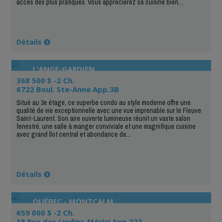
accès des plus pratiques. Vous apprécierez sa cuisine bien...
Détails
L'ANGE-GARDIEN
368 500 $ -2 Ch.
6722 Boul. Ste-Anne App.3B
Situé au 3e étage, ce superbe condo au style moderne offre une
qualité de vie exceptionnelle avec une vue imprenable sur le Fleuve
Saint-Laurent. Son aire ouverte lumineuse réunit un vaste salon
fenestré, une salle à manger conviviale et une magnifique cuisine
avec grand îlot central et abondance de...
Détails
QUÉBEC - MONTCALM
659 000 $ -2 Ch.
18 Rue des Jardins-Mérici App.223