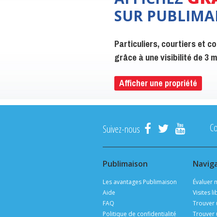
SUR PUBLIMA
Particuliers, courtiers et 
grâce à une visibilité de 3
Afficher une propriété
C
Suivez-nous
Publimaison
Navig
Les avantages Publimaison
Évaluer 
Aide
Visites l
FAQ
Trouver 
Politique de confidentialité
Trouver 