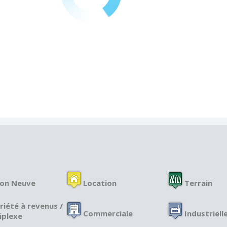
on Neuve
Location
Terrain
riété à revenus /
Commerciale
Industriell
iplexe