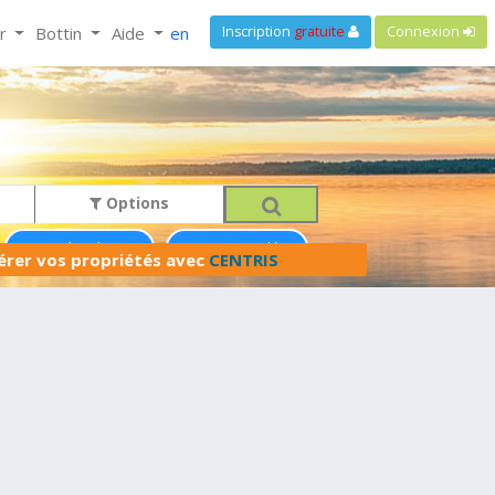
ir
Bottin
Aide
en
Inscription
gratuite
Connexion
Options
Maison à paliers
Cottage-jumelé
férer vos propriétés avec
CENTRIS