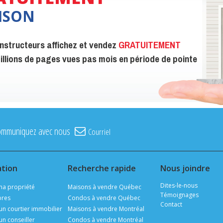
ISON
constructeurs affichez et vendez
GRATUITEMENT
 millions de pages vues pas mois en période de pointe
ommuniquez avec nous
Courriel
ation
Recherche rapide
Nous joindre
Dites-le-nous
ma propriété
Maisons à vendre Québec
Témoignages
ibres
Condos à vendre Québec
Contact
un courtier immobilier
Maisons à vendre Montréal
un conseiller
Condos à vendre Montréal