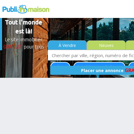
Tout l'monde
est là!
Le site immobilier
À Vendre
Neuves
GRATUIT
pour tous
L'Islet
Chaudière-Appalaches
M
GRA
Placer une annonce