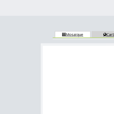
Mosaïque
Car

