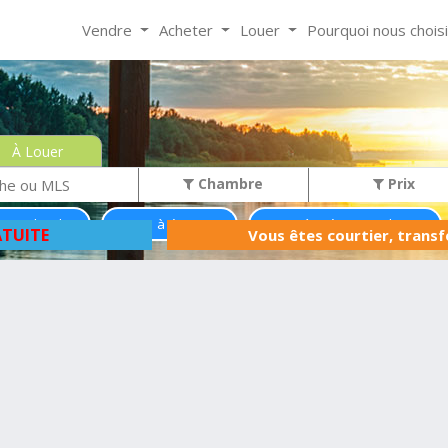
Vendre
Acheter
Louer
Pourquoi nous chois
À Louer
Chambre
Prix
oins de 0$
Maison à étages
Maison à 1 étage et demi
TUITE
Vous êtes courtier, trans