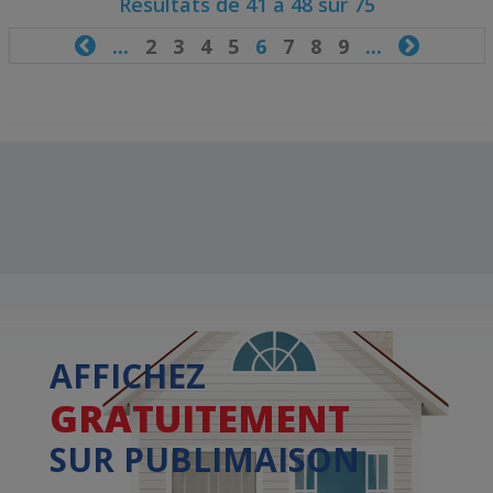
Résultats de 41 à 48 sur 75

...
2
3
4
5
6
7
8
9
...

AFFICHEZ
GRATUITEMENT
SUR PUBLIMAISON