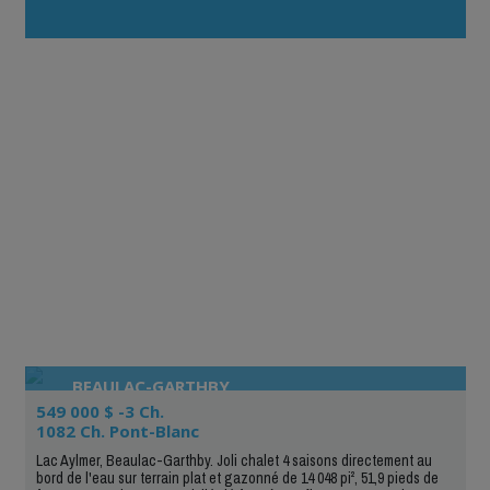
journée !»
BEAULAC-GARTHBY
549 000 $ -3 Ch.
1082 Ch. Pont-Blanc
Lac Aylmer, Beaulac-Garthby. Joli chalet 4 saisons directement au
bord de l'eau sur terrain plat et gazonné de 14 048 pi², 51,9 pieds de