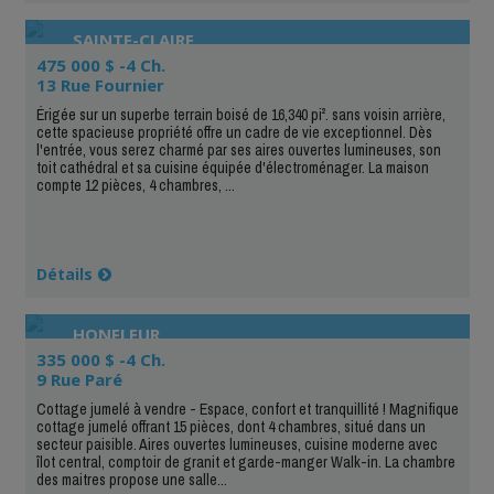
SAINTE-CLAIRE
475 000 $ -4 Ch.
13 Rue Fournier
Érigée sur un superbe terrain boisé de 16,340 pi². sans voisin arrière,
cette spacieuse propriété offre un cadre de vie exceptionnel. Dès
l'entrée, vous serez charmé par ses aires ouvertes lumineuses, son
toit cathédral et sa cuisine équipée d'électroménager. La maison
compte 12 pièces, 4 chambres, ...
Détails
HONFLEUR
335 000 $ -4 Ch.
9 Rue Paré
Cottage jumelé à vendre - Espace, confort et tranquillité ! Magnifique
cottage jumelé offrant 15 pièces, dont 4 chambres, situé dans un
secteur paisible. Aires ouvertes lumineuses, cuisine moderne avec
îlot central, comptoir de granit et garde-manger Walk-in. La chambre
des maitres propose une salle...