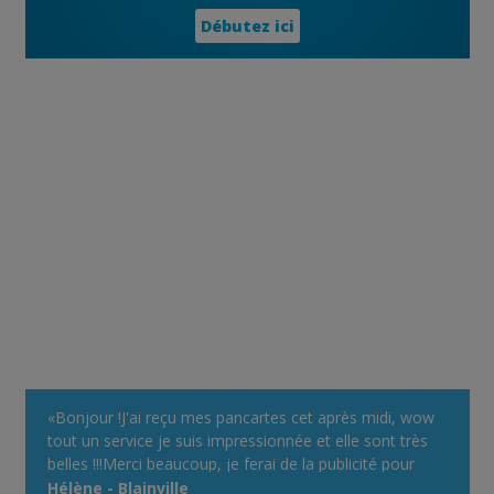
Débutez ici
«Bonjour !J'ai reçu mes pancartes cet après midi, wow
tout un service je suis impressionnée et elle sont très
belles !!!Merci beaucoup, je ferai de la publicité pour
votre site devant mon chalet, avec plaisir !Bonne
Hélène - Blainville