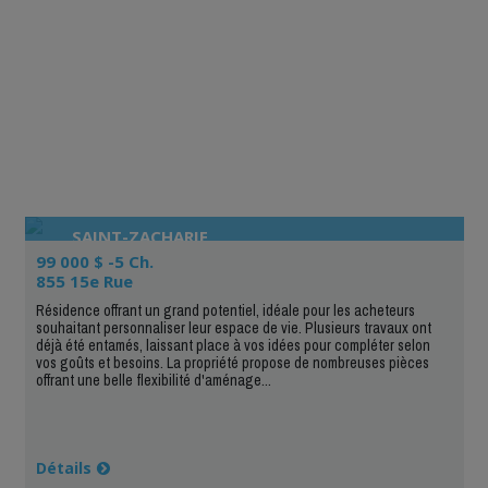
SAINT-ZACHARIE
99 000 $ -5 Ch.
855 15e Rue
Résidence offrant un grand potentiel, idéale pour les acheteurs
souhaitant personnaliser leur espace de vie. Plusieurs travaux ont
déjà été entamés, laissant place à vos idées pour compléter selon
vos goûts et besoins. La propriété propose de nombreuses pièces
offrant une belle flexibilité d'aménage...
Détails