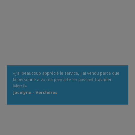
«J'ai beaucoup apprécié le service, j'ai vendu parce que
la personne a vu ma pancarte en passant travailler.
Merci!»
Jocelyne - Verchères