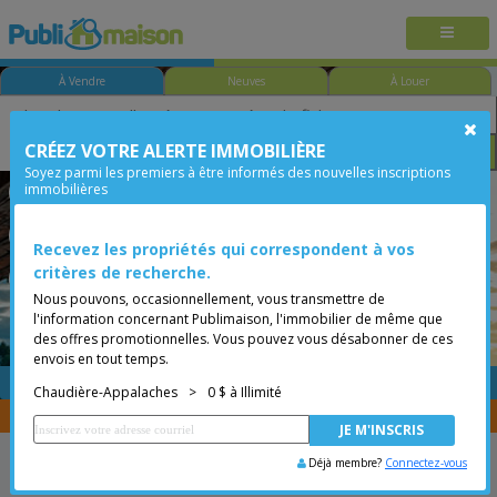
À Vendre
Neuves
À Louer
CRÉEZ VOTRE ALERTE IMMOBILIÈRE
Chambre
Prix
Options
Soyez parmi les premiers à être informés des nouvelles inscriptions
immobilières
L'Islet
Chaudière-Appalaches
Moins de 0$
Maison à étages
Maison à 1 étage et demi
Maison à paliers
Recevez les propriétés qui correspondent à vos
critères de recherche.
Cottage-jumelé
Nous pouvons, occasionnellement, vous transmettre de
l'information concernant Publimaison, l'immobilier de même que
des offres promotionnelles. Vous pouvez vous désabonner de ces
envois en tout temps.
GRATUITE
Placer une annonce
Chaudière-Appalaches
>
0 $ à Illimité
Vous êtes courtier, transférer vos propriétés avec
CENTRIS
Déjà membre?
Connectez-vous