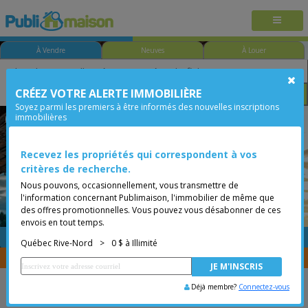
À Vendre
Neuves
À Louer
CRÉEZ VOTRE ALERTE IMMOBILIÈRE
Chambre
Prix
Options
Soyez parmi les premiers à être informés des nouvelles inscriptions
immobilières
Boischatel
Québec Rive-Nord
Moins de 0$
Recevez les propriétés qui correspondent à vos
critères de recherche.
Nous pouvons, occasionnellement, vous transmettre de
l'information concernant Publimaison, l'immobilier de même que
des offres promotionnelles. Vous pouvez vous désabonner de ces
envois en tout temps.
GRATUITE
Placer une annonce
Québec Rive-Nord
>
0 $ à Illimité
Vous êtes courtier, transférer vos propriétés avec
CENTRIS
Déjà membre?
Connectez-vous