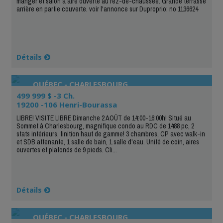
manger et salon à aire ouverte au rez-de-chaussée. Grande terrasse
arrière en partie couverte. voir l'annonce sur Duproprio: no 1136624
Détails
QUÉBEC - CHARLESBOURG
499 999 $ -3 Ch.
19200 -106 Henri-Bourassa
LIBRE! VISITE LIBRE Dimanche 2 AOÛT de 14:00-16:00h! Situé au
Sommet à Charlesbourg, magnifique condo au RDC de 1488 pc, 2
stats intérieurs, finition haut de gamme! 3 chambres, CP avec walk-in
et SDB attenante, 1 salle de bain, 1 salle d'eau. Unité de coin, aires
ouvertes et plafonds de 9 pieds. Cli...
Détails
QUÉBEC - CHARLESBOURG