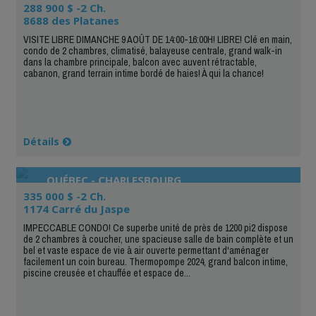
288 900 $ -2 Ch.
8688 des Platanes
VISITE LIBRE DIMANCHE 9 AOÛT DE 14:00-16:00H! LIBRE! Clé en main,
condo de 2 chambres, climatisé, balayeuse centrale, grand walk-in
dans la chambre principale, balcon avec auvent rétractable,
cabanon, grand terrain intime bordé de haies! À qui la chance!
Détails
QUÉBEC - CHARLESBOURG
335 000 $ -2 Ch.
1174 Carré du Jaspe
IMPECCABLE CONDO! Ce superbe unité de près de 1200 pi2 dispose
de 2 chambres à coucher, une spacieuse salle de bain complète et un
bel et vaste espace de vie à air ouverte permettant d'aménager
facilement un coin bureau. Thermopompe 2024, grand balcon intime,
piscine creusée et chauffée et espace de...