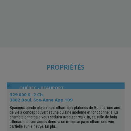
PROPRIÉTÉS
QUÉBEC - BEAUPORT
329 000 $ -2 Ch.
3882 Boul. Ste-Anne App.109
Spacieux condo clé en main offrant des plafonds de 9 pieds, une aire
de vie à concept ouvert et une cuisine moderne et fonctionnelle. La
chambre principale vous séduira avec son walk-in, sa salle de bain
attenante et son accès direct à un immense patio offrant une vue
partielle sur le fleuve. En plu...