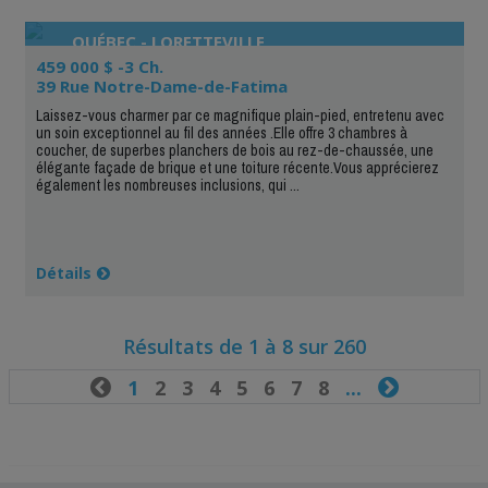
QUÉBEC - LORETTEVILLE
459 000 $ -3 Ch.
39 Rue Notre-Dame-de-Fatima
Laissez-vous charmer par ce magnifique plain-pied, entretenu avec
un soin exceptionnel au fil des années .Elle offre 3 chambres à
coucher, de superbes planchers de bois au rez-de-chaussée, une
élégante façade de brique et une toiture récente.Vous apprécierez
également les nombreuses inclusions, qui ...
Détails
Résultats de 1 à 8 sur 260

1
2
3
4
5
6
7
8
...
