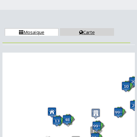
Mosaïque
Carte

