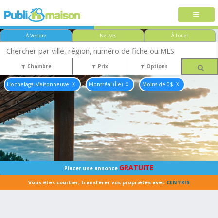
À Vendre
Neuves
À Louer
Chambre
Prix
Options
Hochelaga-Maisonneuve
Montréal (Île)
Moins de 0$
GRATUITE
Placer une annonce
Vous êtes courtier, transférer vos propriétés avec
CENTRIS