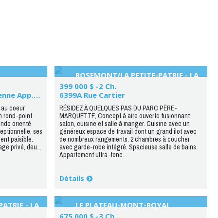
ROSEMONT/LA PETITE-PATRIE - LA
PETITE-PATRIE
399 000 $ -2 Ch.
1731 Rue Louis-Alphonse-Venne App.201
6399A Rue Cartier
 au coeur
RÉSIDEZ À QUELQUES PAS DU PARC PÈRE-
un rond-point
MARQUETTE, Concept à aire ouverte fusionnant
ondo orienté
salon, cuisine et salle à manger. Cuisine avec un
eptionnelle, ses
généreux espace de travail dont un grand îlot avec
nt paisible.
de nombreux rangements. 2 chambres à coucher
ge privé, deu...
avec garde-robe intégré. Spacieuse salle de bains.
Appartement ultra-fonc...
Détails
ATRIE - LA
LE PLATEAU-MONT-ROYAL
675 000 $ -3 Ch.