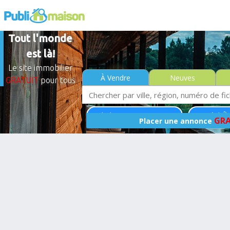
Tout l'monde
est là!
Le site immobilier
À Vendre
Neuves
GRATUIT
pour tous
Hochelaga-Maisonneuve
Montréal (Île
GRA
Placer une annonce