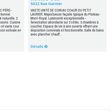
5022 Rue Garnier
C PÈRE-
VASTE UNITÉ DE COIN AU COeUR DU PETIT
ionnel.
LAURIER. Majestueuse façade typique du Plateau-
 naturelle. 2
Mont-Royal. Luminosité exceptionnelle -
sions. Cuisine
fenestration abondante sur 3 côtés. 3 chambres à
 et vaste cour
coucher. Espace de vie à aire ouverte offrant une
ison estivale en
disposition conviviale et fonctionnelle. Salle de bains
avec plancher chauff...
Détails