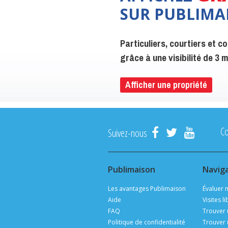
SUR PUBLIMA
Particuliers, courtiers et 
grâce à une visibilité de 3
Afficher une propriété
C
Suivez-nous
Publimaison
Navig
Les avantages Publimaison
Évaluer 
Aide
Visites l
FAQ
Trouver 
Politique de confidentialité
Trouver 