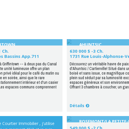
INTOWN
AHUNTSIC
1 Ch.
630 000 $ -3 Ch.
es Bassins App.711
à Griffintown -- à deux pas du Canal
Découvrez un véritable havre de paix
te unité lumineuse offre un plan
d'Ahuntsic / Cartierville! Situé dans 
n privé idéal pour le café du matin ou
boisé et sans issue, ce magnifique c
 en soirée, ainsi que le rare
plein sud séduit par sa luminosité exc
tationnement intérieur et d'un casier
espaces généreux et son environneme
 Les espaces communs comprennent
Offrant 3 chambres à coucher, un gara
Détails
ROSEMONT/LA PETITE-P
 Courtier Immobilier , j'utilise
PETITE-PATRIE
549 000 $ -2 Ch.