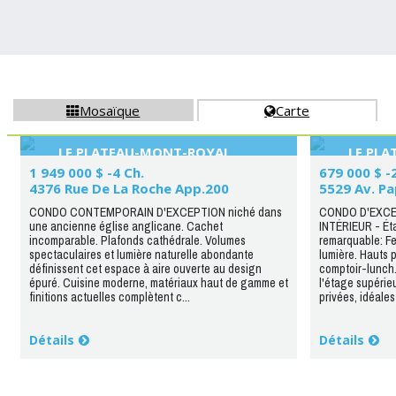
Mosaïque
Carte


LE PLATEAU-MONT-ROYAL
LE PL
1 949 000 $ -4 Ch.
679 000 $ -
4376 Rue De La Roche App.200
5529 Av. P
CONDO CONTEMPORAIN D'EXCEPTION niché dans
CONDO D'EXCE
une ancienne église anglicane. Cachet
INTÉRIEUR - Éta
incomparable. Plafonds cathédrale. Volumes
remarquable: Fe
spectaculaires et lumière naturelle abondante
lumière. Hauts 
définissent cet espace à aire ouverte au design
comptoir-lunch
épuré. Cuisine moderne, matériaux haut de gamme et
l'étage supérieu
finitions actuelles complètent c...
privées, idéales 
Détails
Détails