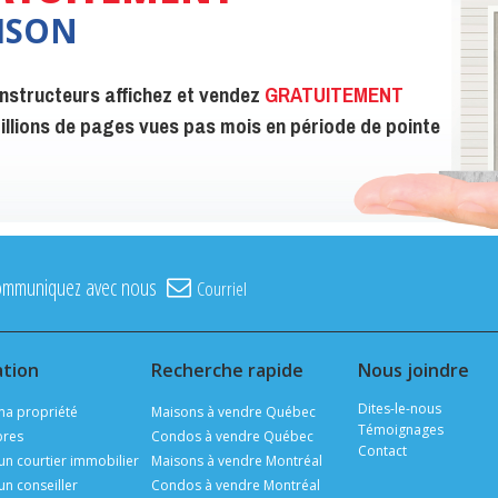
ISON
constructeurs affichez et vendez
GRATUITEMENT
 millions de pages vues pas mois en période de pointe
ommuniquez avec nous
Courriel
ation
Recherche rapide
Nous joindre
Dites-le-nous
ma propriété
Maisons à vendre Québec
Témoignages
ibres
Condos à vendre Québec
Contact
un courtier immobilier
Maisons à vendre Montréal
un conseiller
Condos à vendre Montréal