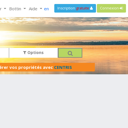
ir
Bottin
Aide
en
Inscription
gratuite
Connexion
Options
férer vos propriétés avec
CENTRIS