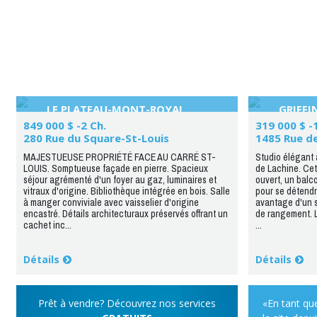
LE PLATEAU-MONT-ROYAL
GRIFF
849 000 $ -2 Ch.
319 000 $ -
280 Rue du Square-St-Louis
1485 Rue d
MAJESTUEUSE PROPRIÉTÉ FACE AU CARRÉ ST-
Studio élégant 
LOUIS. Somptueuse façade en pierre. Spacieux
de Lachine. Cet
séjour agrémenté d'un foyer au gaz, luminaires et
ouvert, un balco
vitraux d'origine. Bibliothèque intégrée en bois. Salle
pour se détendre
à manger conviviale avec vaisselier d'origine
avantage d'un s
encastré. Détails architecturaux préservés offrant un
de rangement.
cachet inc...
...
Détails
Détails
Prêt à vendre? Découvrez nos services
«En tant que