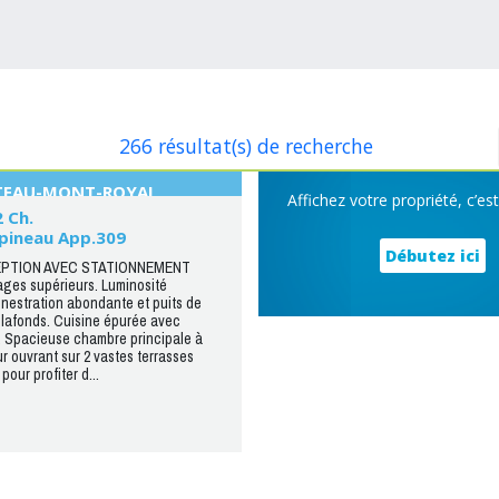
266 résultat(s) de recherche
ATEAU-MONT-ROYAL
Affichez votre propriété, c’es
2 Ch.
apineau App.309
Débutez ici
PTION AVEC STATIONNEMENT
ges supérieurs. Luminosité
nestration abondante et puits de
plafonds. Cuisine épurée avec
. Spacieuse chambre principale à
r ouvrant sur 2 vastes terrasses
pour profiter d...