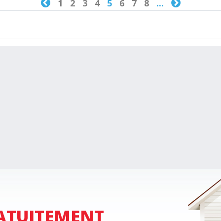

1
2
3
4
5
6
7
8
...

ATUITEMENT