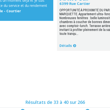
uis un moment déjà et je suis
6399 Rue Cartier
ite du service et du rendement
OPPORTUNITÉ À PROXIMITÉ DU PAR
 Visibilité.»
e - Courtier
MARQUETTE. Appartement ultra-fonct
Nombreuses fenêtres : belle luminosité
chambres à coucher de bonnes dimen
avec comptoir-lunch. Terrasse arrière
invitant à profiter pleinement de la sa
toute tranqu...
Détails
Résultats de 33 à 40 sur 266