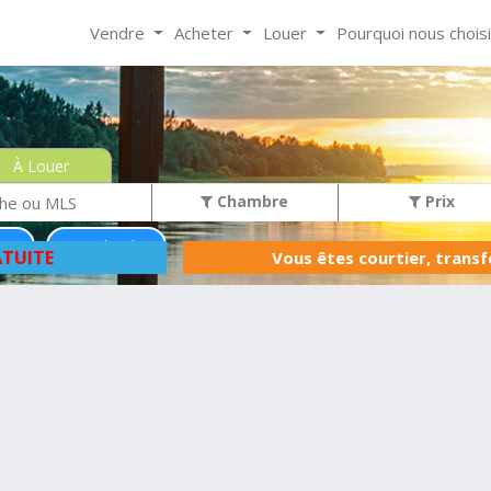
Vendre
Acheter
Louer
Pourquoi nous chois
À Louer
Chambre
Prix
)
Moins de 0$
TUITE
Vous êtes courtier, trans