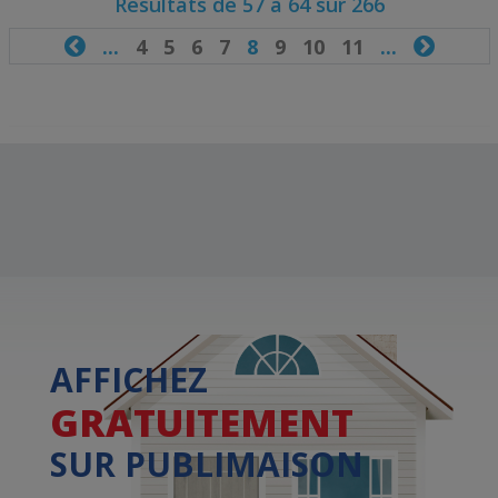
Résultats de 57 à 64 sur 266

...
4
5
6
7
8
9
10
11
...

AFFICHEZ
GRATUITEMENT
SUR PUBLIMAISON