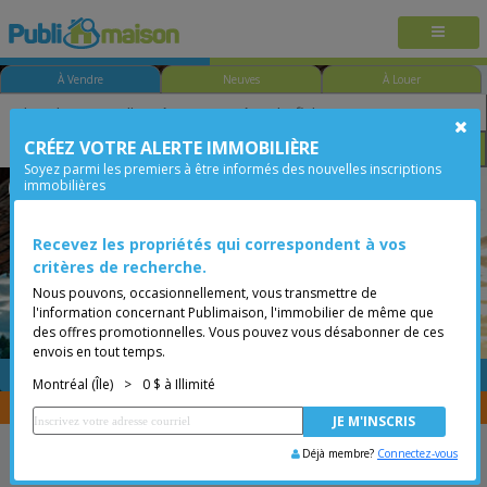
À Vendre
Neuves
À Louer
CRÉEZ VOTRE ALERTE IMMOBILIÈRE
Chambre
Prix
Options
Soyez parmi les premiers à être informés des nouvelles inscriptions
immobilières
Hochelaga-Maisonneuve
Montréal (Île)
Moins de 0$
Recevez les propriétés qui correspondent à vos
critères de recherche.
Nous pouvons, occasionnellement, vous transmettre de
l'information concernant Publimaison, l'immobilier de même que
des offres promotionnelles. Vous pouvez vous désabonner de ces
envois en tout temps.
GRATUITE
Placer une annonce
Montréal (Île)
>
0 $ à Illimité
Vous êtes courtier, transférer vos propriétés avec
CENTRIS
Déjà membre?
Connectez-vous