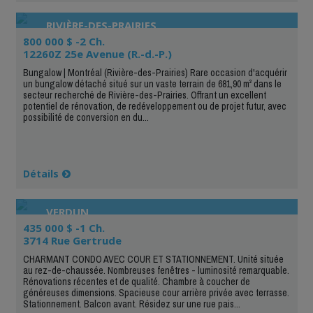
RIVIÈRE-DES-PRAIRIES
800 000 $ -2 Ch.
12260Z 25e Avenue (R.-d.-P.)
Bungalow | Montréal (Rivière-des-Prairies) Rare occasion d'acquérir
un bungalow détaché situé sur un vaste terrain de 681,90 m² dans le
secteur recherché de Rivière-des-Prairies. Offrant un excellent
potentiel de rénovation, de redéveloppement ou de projet futur, avec
possibilité de conversion en du...
Détails
VERDUN
435 000 $ -1 Ch.
3714 Rue Gertrude
CHARMANT CONDO AVEC COUR ET STATIONNEMENT. Unité située
au rez-de-chaussée. Nombreuses fenêtres - luminosité remarquable.
Rénovations récentes et de qualité. Chambre à coucher de
généreuses dimensions. Spacieuse cour arrière privée avec terrasse.
Stationnement. Balcon avant. Résidez sur une rue pais...