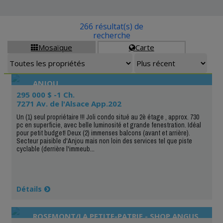
266 résultat(s) de
recherche
Mosaïque
Carte


ANJOU
295 000 $ -1 Ch.
7271 Av. de l'Alsace App.202
Un (1) seul propriétaire !!! Joli condo situé au 2è étage , approx. 730
pc en superficie, avec belle luminosité et grande fenestration. Idéal
pour petit budget! Deux (2) immenses balcons (avant et arrière).
Secteur paisible d'Anjou mais non loin des services tel que piste
cyclable (derrière l'immeub...
Détails
ROSEMONT/LA PETITE-PATRIE - SHOP ANGUS