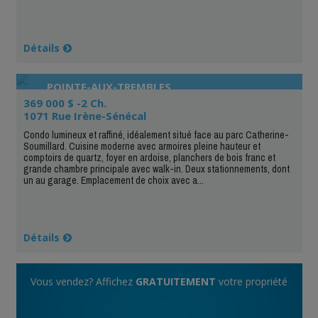
Détails
POINTE-AUX-TREMBLES
369 000 $ -2 Ch.
1071 Rue Irène-Sénécal
Condo lumineux et raffiné, idéalement situé face au parc Catherine-
Soumillard. Cuisine moderne avec armoires pleine hauteur et
comptoirs de quartz, foyer en ardoise, planchers de bois franc et
grande chambre principale avec walk-in. Deux stationnements, dont
un au garage. Emplacement de choix avec a...
Détails
Vous vendez? Affichez
GRATUITEMENT
votre propriété