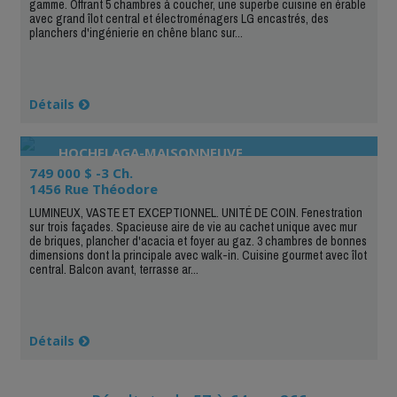
gamme. Offrant 5 chambres à coucher, une superbe cuisine en érable
avec grand îlot central et électroménagers LG encastrés, des
planchers d'ingénierie en chêne blanc sur...
Détails
HOCHELAGA-MAISONNEUVE
749 000 $ -3 Ch.
1456 Rue Théodore
LUMINEUX, VASTE ET EXCEPTIONNEL. UNITÉ DE COIN. Fenestration
sur trois façades. Spacieuse aire de vie au cachet unique avec mur
de briques, plancher d'acacia et foyer au gaz. 3 chambres de bonnes
dimensions dont la principale avec walk-in. Cuisine gourmet avec îlot
central. Balcon avant, terrasse ar...
Détails