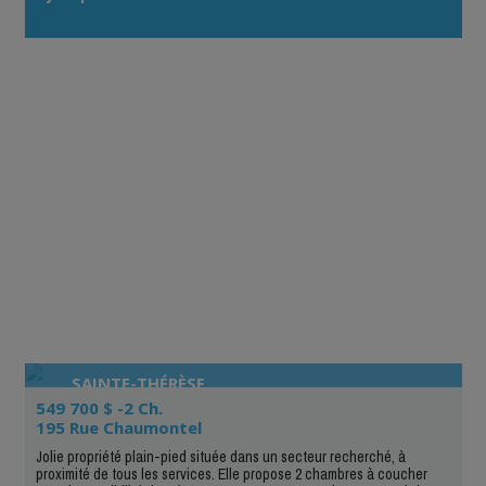
d'alertes immobilières est très efficace.»
SAINTE-THÉRÈSE
549 700 $ -2 Ch.
195 Rue Chaumontel
Jolie propriété plain-pied située dans un secteur recherché, à
proximité de tous les services. Elle propose 2 chambres à coucher