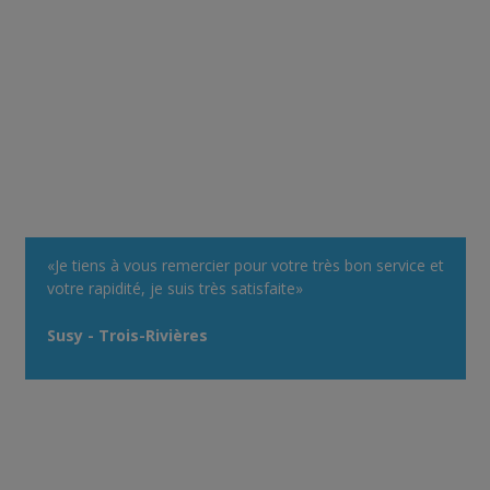
«Je tiens à vous remercier pour votre très bon service et
votre rapidité, je suis très satisfaite»
Susy - Trois-Rivières