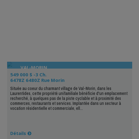
VAL-MORIN
549 000 $ -3 Ch.
6478Z 6480Z Rue Morin
Située au coeur du charmant village de Val-Morin, dans les
Laurentides, cette propriété unifamiliale bénéficie d'un emplacement
recherché, à quelques pas de la piste cyclable et à proximité des
commerces, restaurants et services. Implantée dans un secteur à
vocation résidentielle et commerciale, ell...
Détails