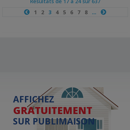
Résultats de 17 à 24 sur 637

1
2
3
4
5
6
7
8
...

AFFICHEZ
GRATUITEMENT
SUR PUBLIMAISON