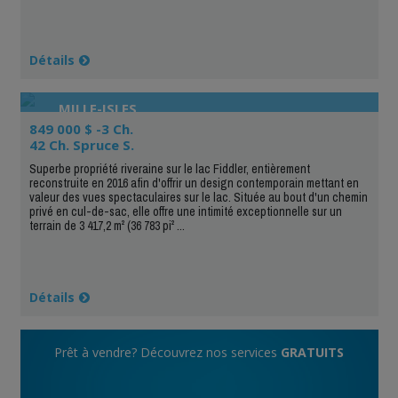
Détails
MILLE-ISLES
849 000 $ -3 Ch.
42 Ch. Spruce S.
Superbe propriété riveraine sur le lac Fiddler, entièrement
reconstruite en 2016 afin d'offrir un design contemporain mettant en
valeur des vues spectaculaires sur le lac. Située au bout d'un chemin
privé en cul-de-sac, elle offre une intimité exceptionnelle sur un
terrain de 3 417,2 m² (36 783 pi² ...
Détails
Prêt à vendre? Découvrez nos services
GRATUITS