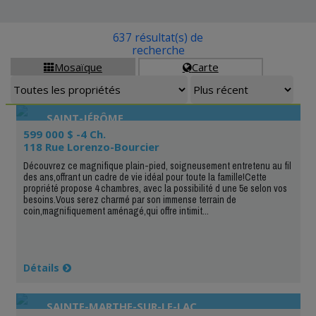
637 résultat(s) de
recherche
Mosaïque
Carte


SAINT-JÉRÔME
599 000 $ -4 Ch.
118 Rue Lorenzo-Bourcier
Découvrez ce magnifique plain-pied, soigneusement entretenu au fil
des ans,offrant un cadre de vie idéal pour toute la famille!Cette
propriété propose 4 chambres, avec la possibilité d une 5e selon vos
besoins.Vous serez charmé par son immense terrain de
coin,magnifiquement aménagé,qui offre intimit...
Détails
SAINTE-MARTHE-SUR-LE-LAC