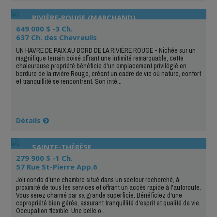
RIVIÈRE-ROUGE (MARCHAND)
649 000 $ -3 Ch.
637 Ch. des Chevreuils
UN HAVRE DE PAIX AU BORD DE LA RIVIÈRE ROUGE - Nichée sur un
magnifique terrain boisé offrant une intimité remarquable, cette
chaleureuse propriété bénéficie d'un emplacement privilégié en
bordure de la rivière Rouge, créant un cadre de vie où nature, confort
et tranquillité se rencontrent. Son inté...
Détails
SAINTE-THÉRÈSE
279 900 $ -1 Ch.
57 Rue St-Pierre App.6
Joli condo d'une chambre situé dans un secteur recherché, à
proximité de tous les services et offrant un accès rapide à l'autoroute.
Vous serez charmé par sa grande superficie. Bénéficiez d'une
copropriété bien gérée, assurant tranquillité d'esprit et qualité de vie.
Occupation flexible. Une belle o...