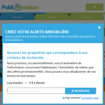
À Vendre
Neuves
À Louer
CRÉEZ VOTRE ALERTE IMMOBILIÈRE
Chambre
Prix
Options
Soyez parmi les premiers à être informés des nouvelles inscriptions
immobilières
Laurentides
Moins de 0$
Recevez les propriétés qui correspondent à vos
critères de recherche.
Nous pouvons, occasionnellement, vous transmettre de
l'information concernant Publimaison, l'immobilier de même que
des offres promotionnelles. Vous pouvez vous désabonner de ces
envois en tout temps.
GRATUITE
Placer une annonce
Laurentides
>
0 $ à Illimité
Vous êtes courtier, transférer vos propriétés avec
CENTRIS
Déjà membre?
Connectez-vous