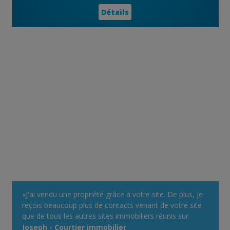
Détails
«J'ai vendu une propriété grâce à votre site. De plus, je
reçois beaucoup plus de contacts venant de votre site
que de tous les autres sites immobiliers réunis sur
lequel je m'annonce comme courtier. Votre système
Joseph - Courtier immobilier