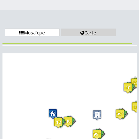
Mosaïque
Carte

