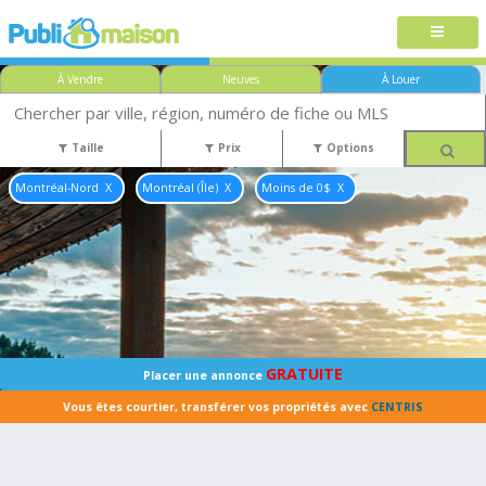
À Vendre
Neuves
À Louer
Taille
Prix
Options
Montréal-Nord
Montréal (Île)
Moins de 0$
GRATUITE
Placer une annonce
Vous êtes courtier, transférer vos propriétés avec
CENTRIS