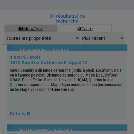
97 résultat(s) de
recherche
Mosaïque
Carte


VILLE-MARIE - VILLAGE
1 800 $ / Mois
1010 Rue Ste-Catherine E. App.512
Métro Beaudry à distance de marche (3 min. à pied). Location 6 mois
ou à l'année possible. Distance de marche du Métro Beaudry/Berri
UQAM, Place Émilie-Gamelin, Université UQAM, Quartier latin et
Quartier des spectacles. Magnifique condo en béton (insonorisation)
au 5e étage vous donnant une vue sub...
Détails
NOTRE-DAME-DE-GRÂCE