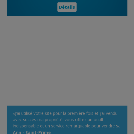
Détails
«J’ai utilisé votre site pour la première fois et j‘ai vendu
avec succès ma propriété. vous offrez un outill
indispensable et un service remarquable pour vendre sa
propriété. ... C'est GRATUIT très facile à utiliser, et
Ann - Saint-Prime