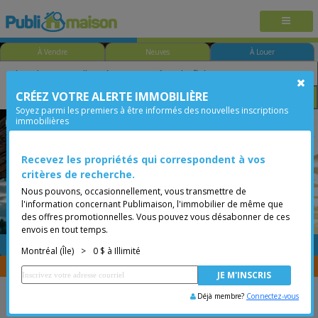
À Vendre
Neuves
À Louer
CRÉEZ VOTRE ALERTE IMMOBILIÈRE
Taille
Prix
Options
Soyez parmi les premiers à être informés des nouvelles inscriptions
immobilières
Montréal-Nord
Montréal (Île)
Moins de 0$
Recevez les propriétés qui correspondent à vos
critères de recherche.
Nous pouvons, occasionnellement, vous transmettre de
l'information concernant Publimaison, l'immobilier de même que
des offres promotionnelles. Vous pouvez vous désabonner de ces
envois en tout temps.
GRATUITE
Placer une annonce
Montréal (Île)
>
0 $ à Illimité
Vous êtes courtier, transférer vos propriétés avec
CENTRIS
Déjà membre?
Connectez-vous