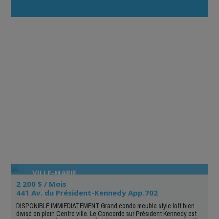
contrairement à Kiiji qui est un site qui accepte tous les
types d’annonces, votre siteest totalement spécialisé en
immobilier. »
VILLE-MARIE
2 200 $ / Mois
441 Av. du Président-Kennedy App.702
DISPONIBLE IMMIEDIATEMENT Grand condo meuble style loft bien
divisé en plein Centre ville. Le Concorde sur Président Kennedy est