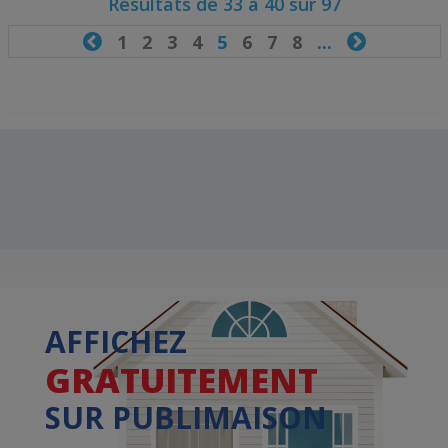
Résultats de 33 à 40 sur 97

1
2
3
4
5
6
7
8
...

AFFICHEZ
GRATUITEMENT
SUR PUBLIMAISON