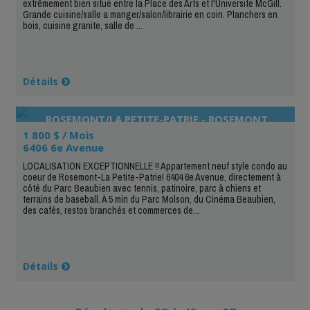
extrêmement bien situé entre la Place des Arts et l'Universite McGill.
Grande cuisine/salle a manger/salon/librairie en coin. Planchers en
bois, cuisine granite, salle de ...
Détails
ROSEMONT/LA PETITE-PATRIE - ROSEMONT
NORD
1 800 $ / Mois
6406 6e Avenue
LOCALISATION EXCEPTIONNELLE !! Appartement neuf style condo au
coeur de Rosemont-La Petite-Patrie! 6404 6e Avenue, directement à
côté du Parc Beaubien avec tennis, patinoire, parc à chiens et
terrains de baseball. À 5 min du Parc Molson, du Cinéma Beaubien,
des cafés, restos branchés et commerces de...
Détails