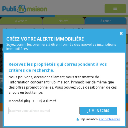
À Vendre
Neuves
À Louer
CRÉEZ VOTRE ALERTE IMMOBILIÈRE
Taille
Prix
Options
Soyez parmi les premiers à être informés des nouvelles inscriptions
immobilières
Montréal-Nord
Montréal (Île)
Moins de 0$
Recevez les propriétés qui correspondent à vos
critères de recherche.
Nous pouvons, occasionnellement, vous transmettre de
l'information concernant Publimaison, l'immobilier de même que
des offres promotionnelles. Vous pouvez vous désabonner de ces
envois en tout temps.
GRATUITE
Placer une annonce
Montréal (Île)
>
0 $ à Illimité
Vous êtes courtier, transférer vos propriétés avec
CENTRIS
Déjà membre?
Connectez-vous