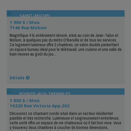
SAINT-MICHEL
1 900 $ / Mois
7146 Rue Molson
Magnifique 4 ½ entièrement rénové, situé au coin de Jean-Talon et
Molson, à quelques pas du métro D'Iberville et de tous les services.
Ce logement lumineux offre 2 chambres, un salon double permettant
un espace bureau idéal pour le télétravail, une cuisine et une salle de
bain neuves au goût du jou...
Détails
POINTE-AUX-TREMBLES
1 800 $ / Mois
16220 Rue Victoria App.202
Découvrez ce charmant condo situé dans un secteur résidentiel
paisible et très recherché. Lumineuse et soigneusement entretenue,
cette unité offre un espace de vie chaleureux où il fait bon vivre. Vous
y trouverez deux chambres à coucher de bonnes dimensions,