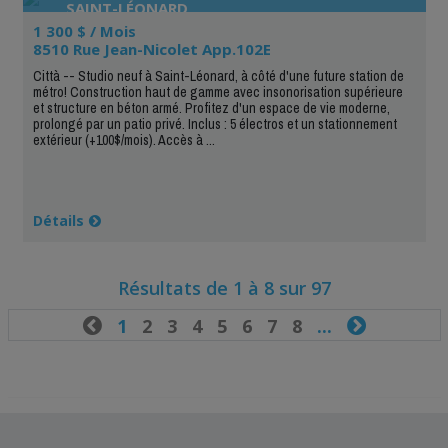
SAINT-LÉONARD
1 300 $ / Mois
8510 Rue Jean-Nicolet App.102E
Città -- Studio neuf à Saint-Léonard, à côté d'une future station de
métro! Construction haut de gamme avec insonorisation supérieure
et structure en béton armé. Profitez d'un espace de vie moderne,
prolongé par un patio privé. Inclus : 5 électros et un stationnement
extérieur (+100$/mois). Accès à ...
Détails
Résultats de 1 à 8 sur 97

1
2
3
4
5
6
7
8
...
