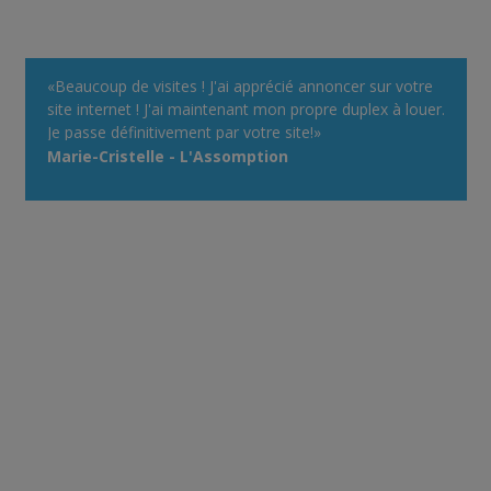
«Beaucoup de visites ! J'ai apprécié annoncer sur votre
site internet ! J'ai maintenant mon propre duplex à louer.
Je passe définitivement par votre site!»
Marie-Cristelle - L'Assomption