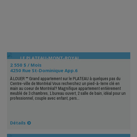
LE PLATEAU-MONT-ROYAL
2 550 $ / Mois
4250 Rue St-Dominique App.6
À LOUER ** Grand appartement sur le PLATEAU à quelques pas du
Centre-ville de Montréal Vous recherchez un pied-à-terre clé en
main au coeur de Montréal? Magnifique appartement entièrement
meublé de 3 chambres, 1 bureau ouvert, 2 salle de bain, idéal pour un
professionnel, couple avec enfant, pers...
Détails