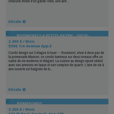
chacune dotée d'un garde-robe, une aire ...
Détails
ROSEMONT/LA PETITE-PATRIE - VIEUX-
ROSEMONT
2 450 $ / Mois
5506 1re Avenue App.E
Condo design sur 2 étages à louer -- Rosemont, situé à deux pas de
la promenade Masson, ce condo lumineux sur deux niveaux offre un
cadre de vie moderne et élégant. La cuisine au design épuré séduit
avec ses armoires en laque et son comptoir de quartz. L'aire de vie à
aire ouverte est baignée de lu...
Détails
PIERREFONDS
2 200 $ / Mois
17145 Boul. Gouin O. App.105