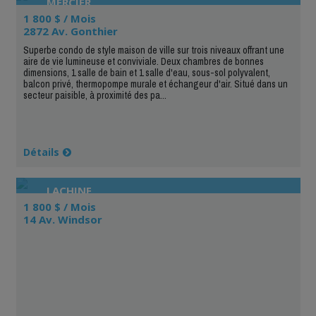
MERCIER
1 800 $ / Mois
2872 Av. Gonthier
Superbe condo de style maison de ville sur trois niveaux offrant une
aire de vie lumineuse et conviviale. Deux chambres de bonnes
dimensions, 1 salle de bain et 1 salle d'eau, sous-sol polyvalent,
balcon privé, thermopompe murale et échangeur d'air. Situé dans un
secteur paisible, à proximité des pa...
Détails
LACHINE
1 800 $ / Mois
14 Av. Windsor