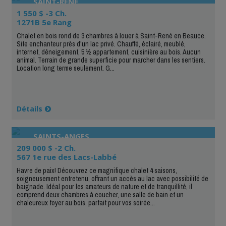
SAINT-RENÉ
1 550 $ -3 Ch.
1271B 5e Rang
Chalet en bois rond de 3 chambres à louer à Saint-René en Beauce.
Site enchanteur près d'un lac privé. Chauffé, éclairé, meublé,
internet, déneigement, 5 ½ appartement, cuisinière au bois. Aucun
animal. Terrain de grande superficie pour marcher dans les sentiers.
Location long terme seulement. G...
Détails
SAINTS-ANGES
209 000 $ -2 Ch.
567 1e rue des Lacs-Labbé
Havre de paix! Découvrez ce magnifique chalet 4 saisons,
soigneusement entretenu, offrant un accès au lac avec possibilité de
baignade. Idéal pour les amateurs de nature et de tranquillité, il
comprend deux chambres à coucher, une salle de bain et un
chaleureux foyer au bois, parfait pour vos soirée...