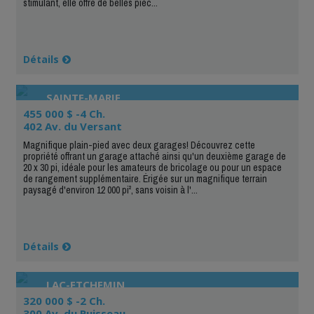
stimulant, elle offre de belles pièc...
Détails
SAINTE-MARIE
455 000 $ -4 Ch.
402 Av. du Versant
Magnifique plain-pied avec deux garages! Découvrez cette
propriété offrant un garage attaché ainsi qu'un deuxième garage de
20 x 30 pi, idéale pour les amateurs de bricolage ou pour un espace
de rangement supplémentaire. Érigée sur un magnifique terrain
paysagé d'environ 12 000 pi², sans voisin à l'...
Détails
LAC-ETCHEMIN
320 000 $ -2 Ch.
300 Av. du Ruisseau