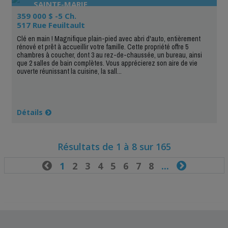
SAINTE-MARIE
359 000 $ -5 Ch.
517 Rue Feuiltault
Clé en main ! Magnifique plain-pied avec abri d'auto, entièrement
rénové et prêt à accueillir votre famille. Cette propriété offre 5
chambres à coucher, dont 3 au rez-de-chaussée, un bureau, ainsi
que 2 salles de bain complètes. Vous apprécierez son aire de vie
ouverte réunissant la cuisine, la sall...
Détails
Résultats de 1 à 8 sur 165

1
2
3
4
5
6
7
8
...
