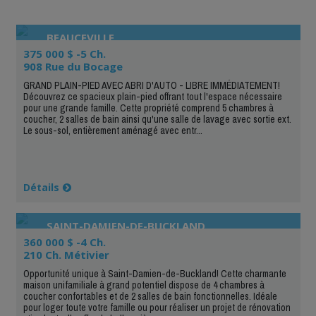
BEAUCEVILLE
375 000 $ -5 Ch.
908 Rue du Bocage
GRAND PLAIN-PIED AVEC ABRI D'AUTO - LIBRE IMMÉDIATEMENT!
Découvrez ce spacieux plain-pied offrant tout l'espace nécessaire
pour une grande famille. Cette propriété comprend 5 chambres à
coucher, 2 salles de bain ainsi qu'une salle de lavage avec sortie ext.
Le sous-sol, entièrement aménagé avec entr...
Détails
SAINT-DAMIEN-DE-BUCKLAND
360 000 $ -4 Ch.
210 Ch. Métivier
Opportunité unique à Saint-Damien-de-Buckland! Cette charmante
maison unifamiliale à grand potentiel dispose de 4 chambres à
coucher confortables et de 2 salles de bain fonctionnelles. Idéale
pour loger toute votre famille ou pour réaliser un projet de rénovation