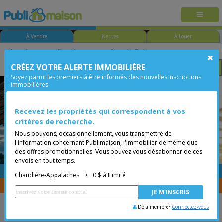
À Vendre
Neuves
À Louer
CRÉEZ VOTRE ALERTE IMMOBILIÈRE
Chambre
Prix
Options
Soyez parmi les premiers à être informés des nouvelles inscriptions
immobilières
Saint-Roch-des-Aulnaies
Chaudière-Appalaches
Moins de 0$
Recevez les propriétés qui correspondent à vos
critères de recherche.
Nous pouvons, occasionnellement, vous transmettre de
l'information concernant Publimaison, l'immobilier de même que
des offres promotionnelles. Vous pouvez vous désabonner de ces
envois en tout temps.
GRATUITE
Placer une annonce
Chaudière-Appalaches
>
0 $ à Illimité
Vous êtes courtier, transférer vos propriétés avec
CENTRIS
Déjà membre?
Connectez-vous