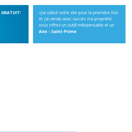
t
GRATUIT
!
«J’ai utilisé votre site pour la première fois
et j‘ai vendu avec succès ma propriété.
vous offrez un outill indispensable et un
service remarquable pour vendre sa
Ann - Saint-Prime
propriété. ... C'est GRATUIT très facile à
utiliser, et contrairement à Kiiji qui est un
site qui accepte tous les types
d’annonces, votre siteest totalement
spécialisé en immobilier. »