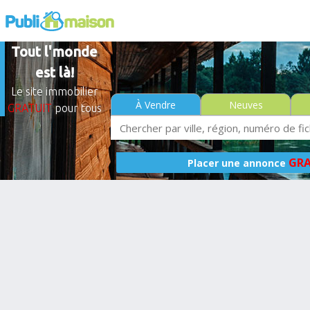
Tout l'monde
est là!
Le site immobilier
À Vendre
Neuves
GRATUIT
pour tous
GRA
Placer une annonce