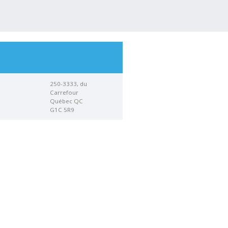
250-3333, du
Carrefour
Québec QC
G1C 5R9