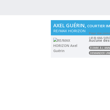
AXEL GUÉRIN,
COURTIER IM
RE/MAX HORIZON
Pour me join
(418) 666-505
Aucune desc
ÉCRIRE À L'A
DEMANDER UNE