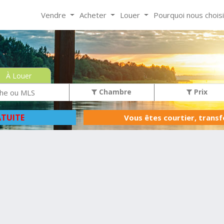
Vendre
Acheter
Louer
Pourquoi nous chois
À Louer
Chambre
Prix
TUITE
Vous êtes courtier, trans