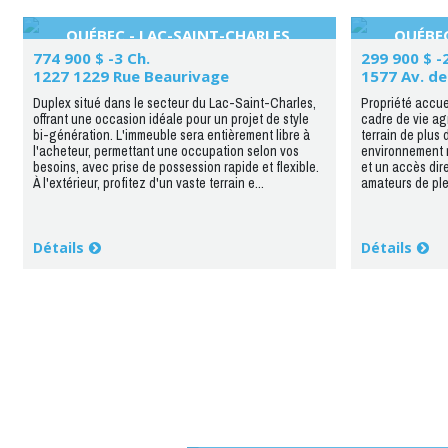
QUÉBEC - LAC-SAINT-CHARLES
QUÉBE
774 900 $ -3 Ch.
299 900 $ -
1227 1229 Rue Beaurivage
1577 Av. de
Duplex situé dans le secteur du Lac-Saint-Charles,
Propriété accuei
offrant une occasion idéale pour un projet de style
cadre de vie ag
bi-génération. L'immeuble sera entièrement libre à
terrain de plus d
l'acheteur, permettant une occupation selon vos
environnement n
besoins, avec prise de possession rapide et flexible.
et un accès dire
À l'extérieur, profitez d'un vaste terrain e...
amateurs de ple
Détails
Détails