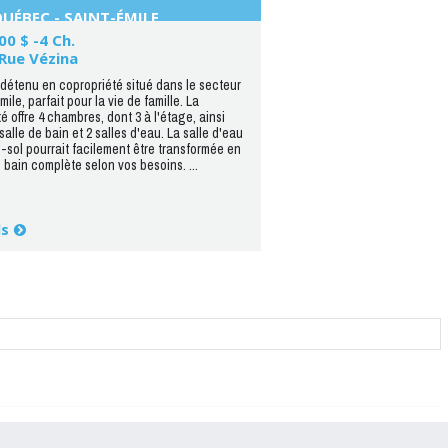
UÉBEC - SAINT-ÉMILE
00 $ -4 Ch.
Rue Vézina
détenu en copropriété situé dans le secteur
ile, parfait pour la vie de famille. La
é offre 4 chambres, dont 3 à l'étage, ainsi
alle de bain et 2 salles d'eau. La salle d'eau
-sol pourrait facilement être transformée en
e bain complète selon vos besoins. ...
ls