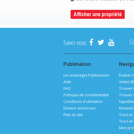
Afficher une propriété
C
Suivez-nous
Publimaison
Navig
Les avantages Publimaison
Évaluer 
Aide
Visites l
FAQ
Trouver 
Politique de confidentialité
Trouver 
Conditions d'utilisation
hypothéc
Devenir annonceur
Ressourc
Plan du site
Trucs et
Trucs et
Mon prof