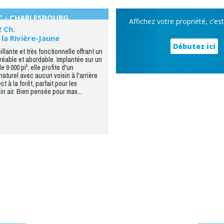
C - CHARLESBOURG
Affichez votre propriété, c’es
2 Ch.
 la Rivière-Jaune
Débutez ici
llante et très fonctionnelle offrant un
réable et abordable. Implantée sur un
e 9 000 pi², elle profite d'un
aturel avec aucun voisin à l'arrière
ct à la forêt, parfait pour les
in air. Bien pensée pour max...