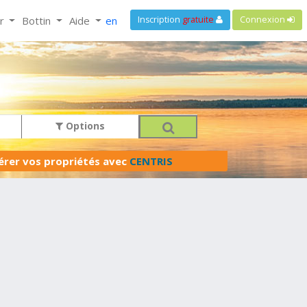
ir
Bottin
Aide
en
Inscription
gratuite
Connexion
Options
férer vos propriétés avec
CENTRIS