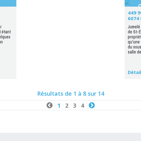
Q
449 9
6074 
r
Jumelé 
t étant
de St-Ém
uelques
propriét
un
qu'une s
du sous
salle d
Détai
Résultats de 1 à 8 sur 14

1
2
3
4
