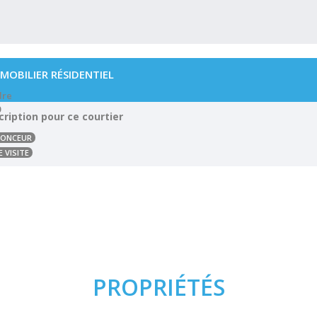
MOBILIER RÉSIDENTIEL
dre
0
ription pour ce courtier
NNONCEUR
 VISITE
PROPRIÉTÉS