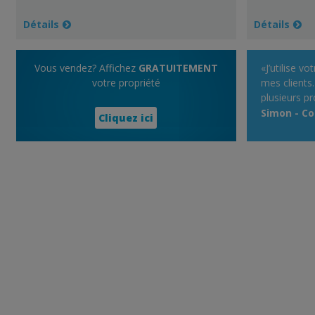
Détails
Détails
Vous vendez? Affichez
GRATUITEMENT
«J’utilise v
votre propriété
mes clients.
plusieurs p
rapidement 
Simon - Co
Cliquez ici