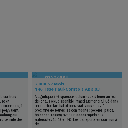
PONT-VIAU
2 000 $ / Mois
146 Tsse Paul-Comtois App.03
e sur trois
Magnifique 5 ½ spacieux et lumineux à louer au rez-
use et
de-chaussée, disponible immédiatement ! Situé dans
 dimensions, 1
un quartier familial et convivial, vous serez à
l polyvalent,
proximité de toutes les commodités (écoles, parcs,
t échangeur
épiceries, restos) avec un accès rapide aux
à proximité des
autoroutes 15, 19 et 440. Les transports en commun à
de...