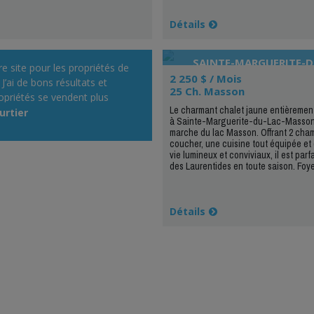
Détails
SAINTE-MARGUERITE-D
otre site pour les propriétés de
MASSON
2 250 $ / Mois
 J’ai de bons résultats et
25 Ch. Masson
ropriétés se vendent plus
Le charmant chalet jaune entièrement
!»
urtier
à Sainte-Marguerite-du-Lac-Masson,
marche du lac Masson. Offrant 2 cha
coucher, une cuisine tout équipée et
vie lumineux et conviviaux, il est parfa
des Laurentides en toute saison. Foyer
Détails