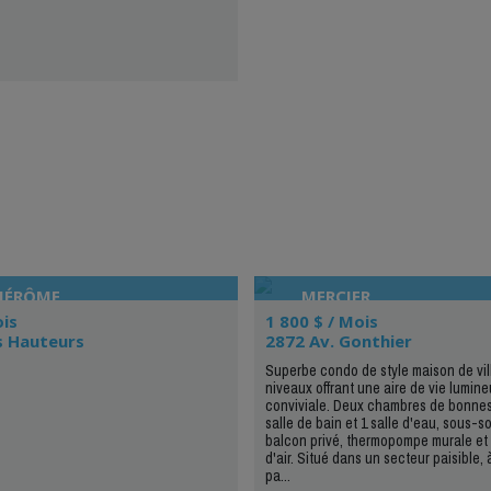
-JÉRÔME
MERCIER
ois
1 800 $ / Mois
s Hauteurs
2872 Av. Gonthier
Superbe condo de style maison de vill
niveaux offrant une aire de vie lumine
conviviale. Deux chambres de bonnes
salle de bain et 1 salle d'eau, sous-so
balcon privé, thermopompe murale e
d'air. Situé dans un secteur paisible, 
pa...