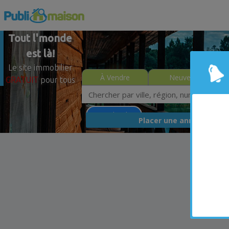
Tout l'monde
est là!
Le site immobilier
À Vendre
Neuves
GRATUIT
pour tous
Moins de 0$
GRA
Placer une annonce