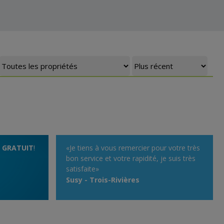
t
GRATUIT
!
«Je tiens à vous remercier pour votre très
bon service et votre rapidité, je suis très
satisfaite»
Susy - Trois-Rivières