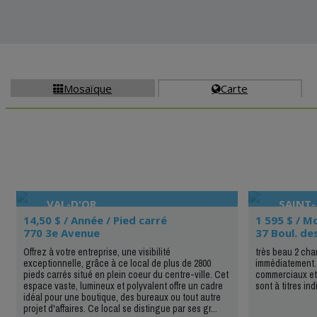
Mosaïque
Carte


VAL-D'OR
SAINT
14,50 $ / Année / Pied carré
1 595 $ / M
770 3e Avenue
37 Boul. de
Offrez à votre entreprise, une visibilité
très beau 2 cha
exceptionnelle, grâce à ce local de plus de 2800
immédiatement. 
pieds carrés situé en plein coeur du centre-ville. Cet
commerciaux et
espace vaste, lumineux et polyvalent offre un cadre
sont à titres in
idéal pour une boutique, des bureaux ou tout autre
projet d'affaires. Ce local se distingue par ses gr...