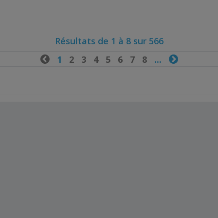
Résultats de 1 à 8 sur 566

1
2
3
4
5
6
7
8
...
