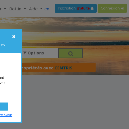
ir
Bottin
Aide
en
Inscription
gratuite
Connexion
res
Options
férer vos propriétés avec
CENTRIS
ant
vez
ctez-vous