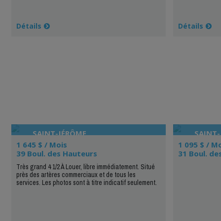
Détails
Détails
SAINT-JÉRÔME
SAINT
1 645 $ / Mois
1 095 $ / M
39 Boul. des Hauteurs
31 Boul. de
Très grand 4 1/2 À Louer, libre immédiatement. Situé
près des artères commerciaux et de tous les
services. Les photos sont à titre indicatif seulement.