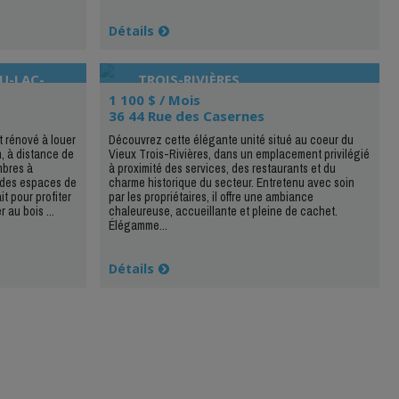
Détails
U-LAC-
TROIS-RIVIÈRES
1 100 $ / Mois
36 44 Rue des Casernes
 rénové à louer
Découvrez cette élégante unité situé au coeur du
 à distance de
Vieux Trois-Rivières, dans un emplacement privilégié
mbres à
à proximité des services, des restaurants et du
 des espaces de
charme historique du secteur. Entretenu avec soin
it pour profiter
par les propriétaires, il offre une ambiance
 au bois ...
chaleureuse, accueillante et pleine de cachet.
Élégamme...
Détails