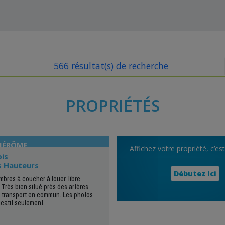
566 résultat(s) de recherche
PROPRIÉTÉS
-JÉRÔME
Affichez votre propriété, c’es
ois
s Hauteurs
Débutez ici
mbres à coucher à louer, libre
Très bien situé près des artères
 transport en commun. Les photos
dicatif seulement.