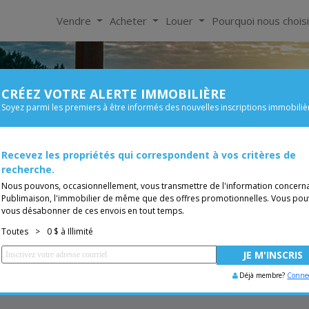
Vendre
Acheter
Louer
Pourquoi nous chois
CRÉEZ VOTRE ALERTE IMMOBILIÈRE
À Louer
Soyez parmi les premiers à être informés des nouvelles inscriptions immobiliè
Taille
Prix
Recevez les propriétés qui correspondent à vos critères de
TUITE
Vous êtes courtier, trans
recherche.
Nous pouvons, occasionnellement, vous transmettre de l'information concern
Publimaison, l'immobilier de même que des offres promotionnelles. Vous pou
vous désabonner de ces envois en tout temps.
Toutes
>
0 $ à Illimité
Déjà membre?
Conne